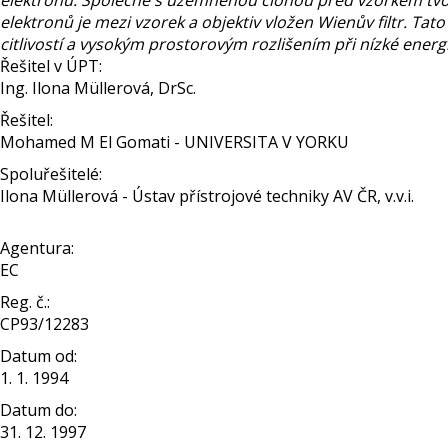
elektronů. Společně s uzemněnou clonou před vzorkem tvo
elektronů je mezi vzorek a objektiv vložen Wienův filtr. 
citlivostí a vysokým prostorovým rozlišením při nízké energi
Řešitel v ÚPT:
Ing. Ilona Müllerová, DrSc.
Řešitel:
Mohamed M El Gomati - UNIVERSITA V YORKU
Spoluřešitelé:
Ilona Müllerová - Ústav přístrojové techniky AV ČR, v.v.i.
Agentura:
EC
Reg. č.:
CP93/12283
Datum od:
1. 1. 1994
Datum do:
31. 12. 1997