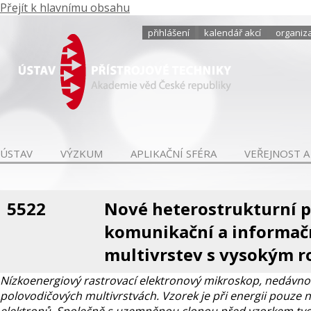
Přejít k hlavnímu obsahu
přihlášení
kalendář akcí
organiza
ÚSTAV
VÝZKUM
APLIKAČNÍ SFÉRA
VEŘEJNOST A
5522
Nové heterostrukturní p
komunikační a informačn
multivrstev s vysokým r
Nízkoenergiový rastrovací elektronový mikroskop, nedávno 
polovodičových multivrstvách. Vzorek je při energii pouze 