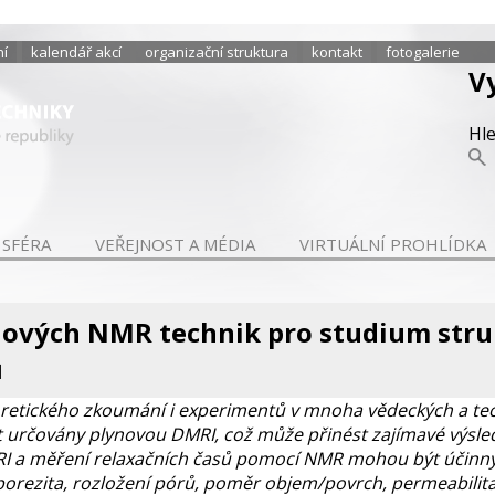
ní
kalendář akcí
organizační struktura
kontakt
fotogalerie
V
Hl
 SFÉRA
VEŘEJNOST A MÉDIA
VIRTUÁLNÍ PROHLÍDKA
ových NMR technik pro studium stru
ů
retického zkoumání i experimentů v mnoha vědeckých a tech
 určovány plynovou DMRI, což může přinést zajímavé výsledk
RI a měření relaxačních časů pomocí NMR mohou být účinný
 (porezita, rozložení pórů, poměr objem/povrch, permeabilit