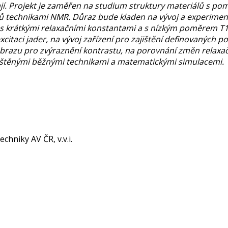
jí. Projekt je zaměřen na studium struktury materiálů s pom
ynů technikami NMR. Důraz bude kladen na vývoj a experimen
 s krátkými relaxačními konstantami a s nízkým poměrem T
xcitaci jader, na vývoj zařízení pro zajištění definovaných p
obrazu pro zvýraznění kontrastu, na porovnání změn relaxa
jištěnými běžnými technikami a matematickými simulacemi.
chniky AV ČR, v.v.i.