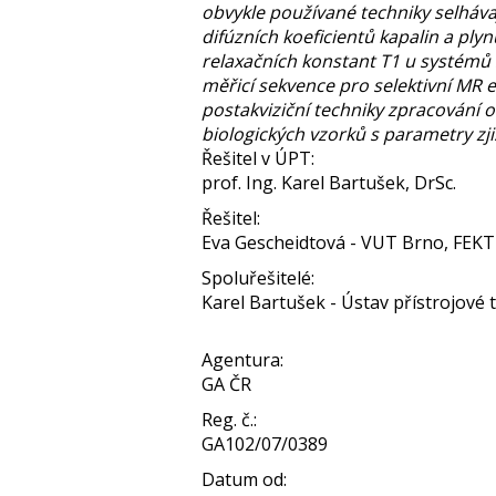
obvykle používané techniky selháva
difúzních koeficientů kapalin a pl
relaxačních konstant T1 u systémů
měřicí sekvence pro selektivní MR e
postakviziční techniky zpracování 
biologických vzorků s parametry z
Řešitel v ÚPT:
prof. Ing. Karel Bartušek, DrSc.
Řešitel:
Eva Gescheidtová - VUT Brno, FEKT
Spoluřešitelé:
Karel Bartušek - Ústav přístrojové te
Agentura:
GA ČR
Reg. č.:
GA102/07/0389
Datum od: