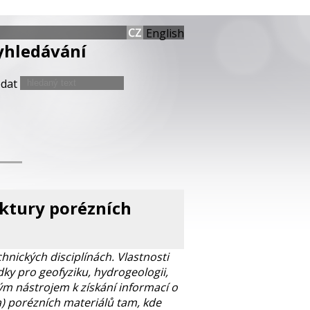
English
yhledávání
edat
ktury porézních
nických disciplínách. Vlastnosti
y pro geofyziku, hydrogeologii,
m nástrojem k získání informací o
a) porézních materiálů tam, kde