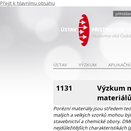
Přejít k hlavnímu obsahu
přihláše
ÚSTAV
VÝZKUM
APLIKAČNÍ
1131
Výzkum n
materiál
Porézní materiály jsou středem teo
malých a velkých vzorků mohou být
stavebnictví a chemické obory. DM
nejdůležitějších charakteristikách