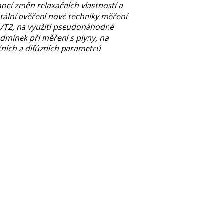
ocí změn relaxačních vlastností a
tální ověření nové techniky měření
1/T2, na využití pseudonáhodné
odmínek při měření s plyny, na
čních a difúzních parametrů