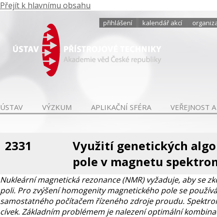
Přejít k hlavnímu obsahu
přihlášení
kalendář akcí
organiza
ÚSTAV
VÝZKUM
APLIKAČNÍ SFÉRA
VEŘEJNOST A
2331
Využití genetických alg
pole v magnetu spektr
Nukleární magnetická rezonance (NMR) vyžaduje, aby se z
poli. Pro zvýšení homogenity magnetického pole se používá 
samostatného počítačem řízeného zdroje proudu. Spektrom
cívek. Základním problémem je nalezení optimální kombinac