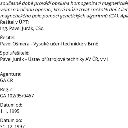
současné době provádí obsluha homogenizaci magnetického p
velmi náročnou operaci, která může trvat i několik dní. Cí
magnetického pole pomocí genetických algoritmů (GA). Apl
Řešitel v ÚPT:
Ing. Pavel Jurák, CSc.
Řešitel:
Pavel Ošmera - Vysoké učení technické v Brně
Spoluřešitelé:
Pavel Jurák - Ústav přístrojové techniky AV ČR, v.v.i.
Agentura:
GA ČR
Reg. č.:
GA 102/95/0467
Datum od:
1. 1. 1995
Datum do:
31. 12. 1997