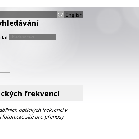
English
yhledávání
edat
tických frekvencí
bilních optických frekvencí v
 fotonické sítě pro přenosy