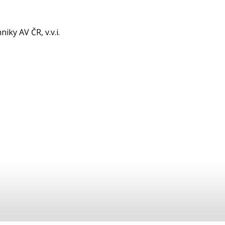
iky AV ČR, v.v.i.