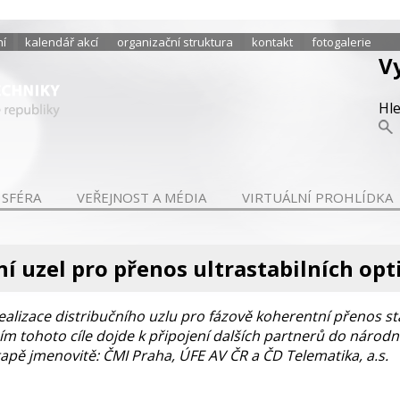
ní
kalendář akcí
organizační struktura
kontakt
fotogalerie
V
Hl
 SFÉRA
VEŘEJNOST A MÉDIA
VIRTUÁLNÍ PROHLÍDKA
ní uzel pro přenos ultrastabilních op
ealizace distribučního uzlu pro fázově koherentní přenos sta
m tohoto cíle dojde k připojení dalších partnerů do národní
tapě jmenovitě: ČMI Praha, ÚFE AV ČR a ČD Telematika, a.s.