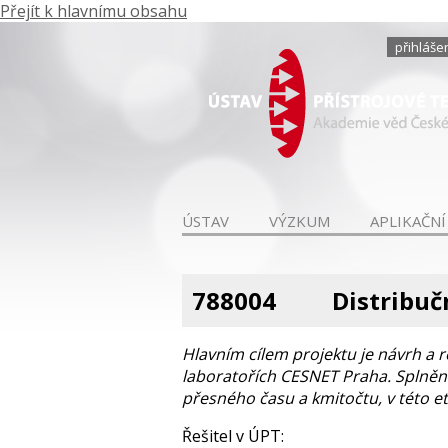
Přejít k hlavnímu obsahu
přihláše
ÚSTAV
VÝZKUM
APLIKAČNÍ
788004
Distribuč
Hlavním cílem projektu je návrh a r
laboratořích CESNET Praha. Splnění
přesného času a kmitočtu, v této e
Řešitel v ÚPT: