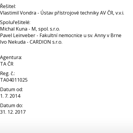
Řešitel:
Vlastimil Vondra - Ústav přístrojové techniky AV ČR, v.v.i.
Spoluřešitelé:
Michal Kuna - M, spol. s.r.o.
Pavel Leinveber - Fakultní nemocnice u sv. Anny v Brne
Ivo Nekuda - CARDION s.r.o.
Agentura:
TA ČR
Reg. č.:
TA04011025
Datum od:
1. 7. 2014
Datum do:
31. 12. 2017