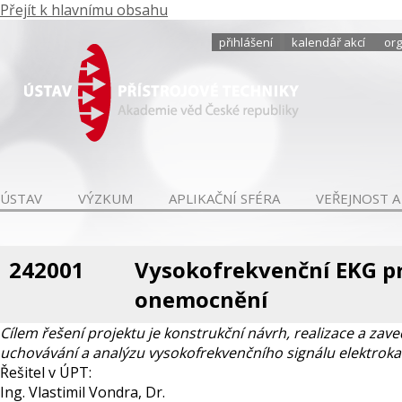
Přejít k hlavnímu obsahu
přihlášení
kalendář akcí
org
ÚSTAV
VÝZKUM
APLIKAČNÍ SFÉRA
VEŘEJNOST A
242001
Vysokofrekvenční EKG pr
onemocnění
Cílem řešení projektu je konstrukční návrh, realizace a za
uchovávání a analýzu vysokofrekvenčního signálu elektroka
Řešitel v ÚPT:
Ing. Vlastimil Vondra, Dr.