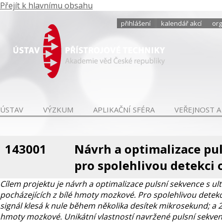
Přejít k hlavnímu obsahu
přihlášení
kalendář akcí
org
ÚSTAV
VÝZKUM
APLIKAČNÍ SFÉRA
VEŘEJNOST A
143001
Návrh a optimalizace pu
pro spolehlivou detekci
Cílem projektu je návrh a optimalizace pulsní sekvence s 
pocházejících z bílé hmoty mozkové. Pro spolehlivou detekci
signál klesá k nule během několika desítek mikrosekund; a 2)
hmoty mozkové. Unikátní vlastností navržené pulsní sekven