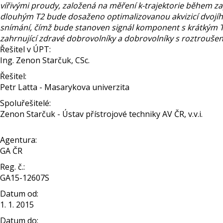
vířivými proudy, založená na měření k-trajektorie během 
dlouhým T2 bude dosaženo optimalizovanou akvizicí dvoj
snímání, čímž bude stanoven signál komponent s krátkým T2
zahrnující zdravé dobrovolníky a dobrovolníky s roztrouše
Řešitel v ÚPT:
Ing. Zenon Starčuk, CSc.
Řešitel:
Petr Latta - Masarykova univerzita
Spoluřešitelé:
Zenon Starčuk - Ústav přístrojové techniky AV ČR, v.v.i.
Agentura:
GA ČR
Reg. č.:
GA15-12607S
Datum od:
1. 1. 2015
Datum do: