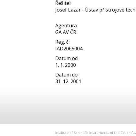
Řešitel:
Josef Lazar - Ústav přístrojové techn
Agentura:
GA AV ČR
Reg. č.:
IAD2065004
Datum od:
1. 1. 2000
Datum do:
31. 12. 2001
Institute of Scientific Instruments of the Czech 