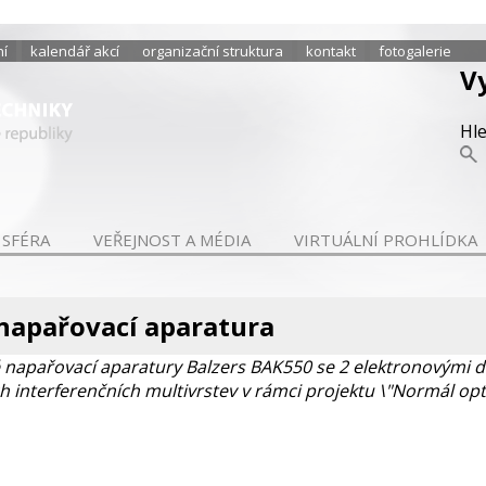
ní
kalendář akcí
organizační struktura
kontakt
fotogalerie
V
Hl
 SFÉRA
VEŘEJNOST A MÉDIA
VIRTUÁLNÍ PROHLÍDKA
napařovací aparatura
napařovací aparatury Balzers BAK550 se 2 elektronovými dě
 interferenčních multivrstev v rámci projektu \"Normál opt