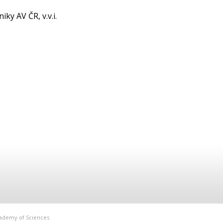
iky AV ČR, v.v.i.
Academy of Sciences