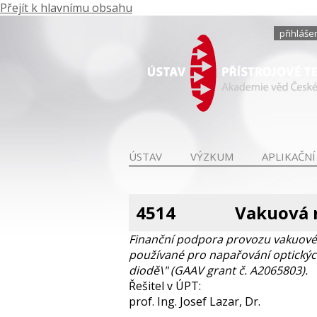
Přejít k hlavnímu obsahu
přihláše
ÚSTAV
VÝZKUM
APLIKAČNÍ
4514
Vakuová 
Finanční podpora provozu vakuové 
používané pro napařování optických
diodě\" (GAAV grant č. A2065803).
Řešitel v ÚPT:
prof. Ing. Josef Lazar, Dr.