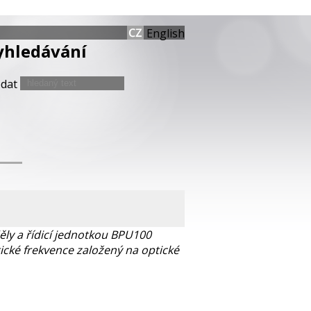
English
yhledávání
edat
ly a řídicí jednotkou BPU100
ické frekvence založený na optické