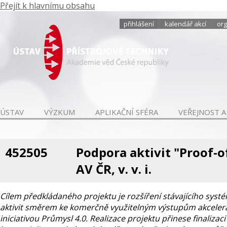
Přejít k hlavnímu obsahu
přihlášení
kalendář akcí
org
ÚSTAV
VÝZKUM
APLIKAČNÍ SFÉRA
VEŘEJNOST A
452505
Podpora aktivit "Proof-o
AV ČR, v. v. i.
Cílem předkládaného projektu je rozšíření stávajícího sys
aktivit směrem ke komerčně využitelným výstupům akcelerac
iniciativou Průmysl 4.0. Realizace projektu přinese finaliza