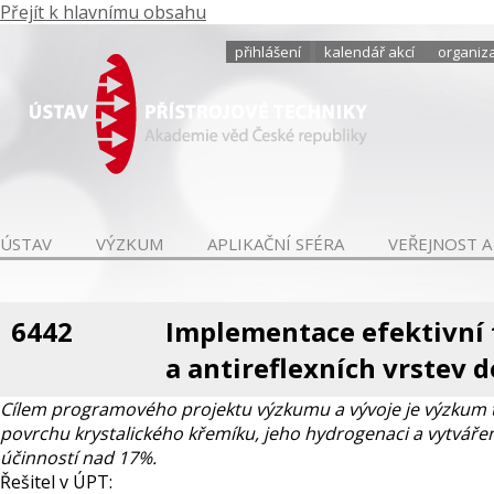
Přejít k hlavnímu obsahu
přihlášení
kalendář akcí
organiza
ÚSTAV
VÝZKUM
APLIKAČNÍ SFÉRA
VEŘEJNOST A
6442
Implementace efektivní 
a antireflexních vrstev 
Cílem programového projektu výzkumu a vývoje je výzkum t
povrchu krystalického křemíku, jeho hydrogenaci a vytváření
účinností nad 17%.
Řešitel v ÚPT: