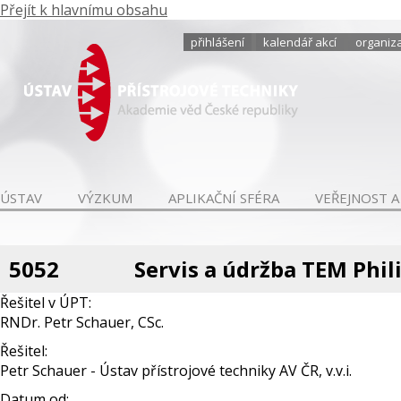
Přejít k hlavnímu obsahu
přihlášení
kalendář akcí
organiza
ÚSTAV
VÝZKUM
APLIKAČNÍ SFÉRA
VEŘEJNOST A
5052
Servis a údržba TEM Phil
Řešitel v ÚPT:
RNDr. Petr Schauer, CSc.
Řešitel:
Petr Schauer - Ústav přístrojové techniky AV ČR, v.v.i.
Datum od: