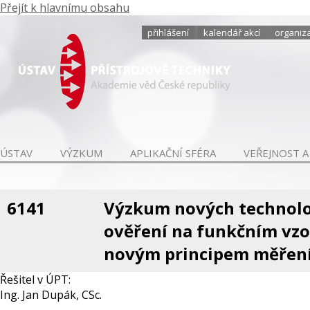
Přejít k hlavnímu obsahu
přihlášení
kalendář akcí
organiza
ÚSTAV
VÝZKUM
APLIKAČNÍ SFÉRA
VEŘEJNOST A
6141
Výzkum nových technolog
ověření na funkčním vzo
novým principem měřen
Řešitel v ÚPT:
Ing. Jan Dupák, CSc.