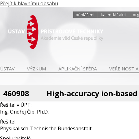
Přejít k hlavnímu obsahu
přihlášení
kalendář akcí
org
ÚSTAV
VÝZKUM
APLIKAČNÍ SFÉRA
VEŘEJNOST A
460908
High-accuracy ion-based 
Řešitel v ÚPT:
Ing. Ondřej Číp, Ph.D.
Řešitel:
Physikalisch-Technische Bundesanstalt
Spoluřešitelé: