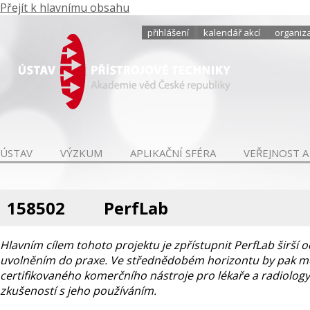
Přejít k hlavnímu obsahu
přihlášení
kalendář akcí
organiza
ÚSTAV
VÝZKUM
APLIKAČNÍ SFÉRA
VEŘEJNOST A
158502
PerfLab
Hlavním cílem tohoto projektu je zpřístupnit PerfLab širší o
uvolněním do praxe. Ve střednědobém horizontu by pak měl
certifikovaného komerčního nástroje pro lékaře a radiology
zkušeností s jeho používáním.