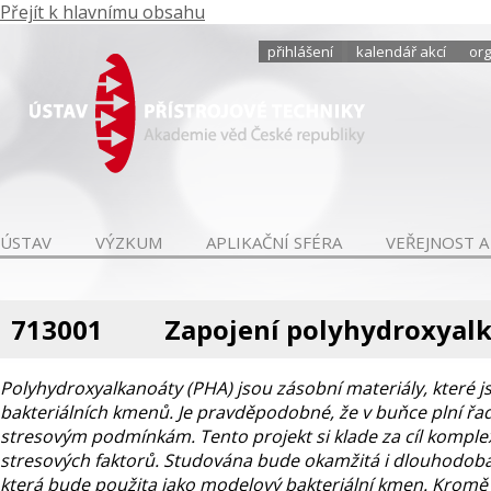
Přejít k hlavnímu obsahu
přihlášení
kalendář akcí
org
ÚSTAV
VÝZKUM
APLIKAČNÍ SFÉRA
VEŘEJNOST A
713001
Zapojení polyhydroxyalk
Polyhydroxyalkanoáty (PHA) jsou zásobní materiály, které 
bakteriálních kmenů. Je pravděpodobné, že v buňce plní řad
stresovým podmínkám. Tento projekt si klade za cíl komple
stresových faktorů. Studována bude okamžitá i dlouhodobá
která bude použita jako modelový bakteriální kmen. Kromě