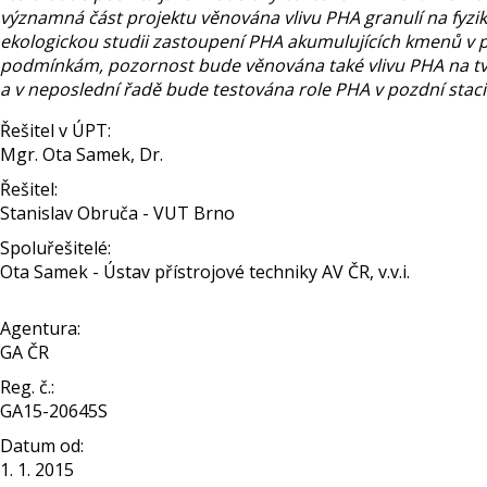
významná část projektu věnována vlivu PHA granulí na fyzik
ekologickou studii zastoupení PHA akumulujících kmenů v 
podmínkám, pozornost bude věnována také vlivu PHA na tvo
a v neposlední řadě bude testována role PHA v pozdní stac
Řešitel v ÚPT:
Mgr. Ota Samek, Dr.
Řešitel:
Stanislav Obruča - VUT Brno
Spoluřešitelé:
Ota Samek - Ústav přístrojové techniky AV ČR, v.v.i.
Agentura:
GA ČR
Reg. č.:
GA15-20645S
Datum od:
1. 1. 2015