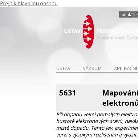
Přejít k hlavnímu obsahu
přihláše
ÚSTAV
VÝZKUM
APLIKAČNÍ
5631
Mapování
elektronů
Při dopadu velmi pomalých elektron
hustotě elektronových stavů, naváz
místě dopadu. Tento jev, experime
verzi s vysokým rozlišením a využit