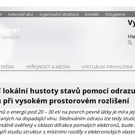
ní
kalendář akcí
organizační struktura
kontakt
fotogalerie
V
Hl
 SFÉRA
VEŘEJNOST A MÉDIA
VIRTUÁLNÍ PROHLÍDKA
 lokální hustoty stavů pomocí odraz
 při vysokém prostorovém rozlišení
ů o energii pod 20 – 30 eV na povrch pevné látky je míra j
aných na dopadající vlnu. Sledováním odrazu lze tedy stud
ntálně ověřený v oblasti difrakce pomalých elektronů, bud
 při studiu struktur s místními rozdíly v elektronických vlas