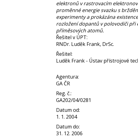
elektronů v rastrovacím elektronov
proměnné energie svazku s bržděn
experimenty a prokázána existenc
rozložení dopantů v polovodiči při
příměsových atomů.
Řešitel v ÚPT:
RNDr. Luděk Frank, DrSc.
Řešitel:
Luděk Frank - Ústav přístrojové tech
Agentura:
GA ČR
Reg. č.:
GA202/04/0281
Datum od:
1. 1. 2004
Datum do:
31. 12. 2006