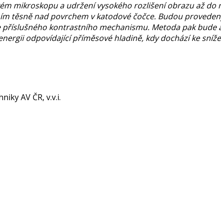
ém mikroskopu a udržení vysokého rozlišení obrazu až do n
ím těsně nad povrchem v katodové čočce. Budou proveden
e příslušného kontrastního mechanismu. Metoda pak bude a
 energii odpovídající příměsové hladině, kdy dochází ke sní
niky AV ČR, v.v.i.