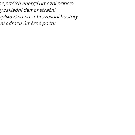
ejnižších energií umožní princip
y základní demonstrační
plikována na zobrazování hustoty
žení odrazu úměrně počtu