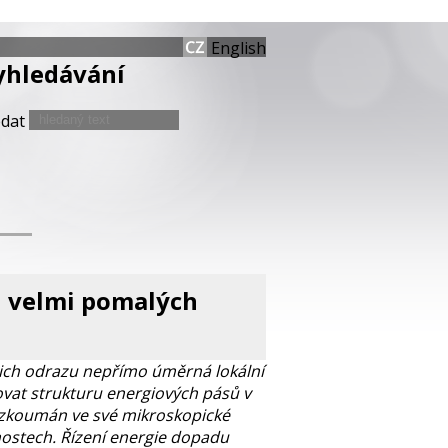
English
yhledávání
edat
u velmi pomalých
ejich odrazu nepřímo úměrná lokální
ovat strukturu energiových pásů v
e zkoumán ve své mikroskopické
tnostech. Řízení energie dopadu