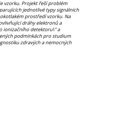
e vzorku. Projekt řeší problém
rujících jednotlivé typy signálních
ysokotlakém prostředí vzorku. Na
vlivňující dráhy elektronů a
o ionizačního detektoru\" a
tížených podmínkách pro studium
diagnostiku zdravých a nemocných