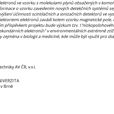
elektronů ve vzorku s molekulami plynů obsažených v komoř
formace o vzorku zavedením nových detekčních systémů sepa
výšení účinnosti scintilačních a ionizačních detektorů ve v
jektoriemi elektronů zavádí kolem vzorku magnetické pole, o
dním příspěvkem projektu bude výzkum tzv. \"nízkopolohovéh
 sekundárních elektronů\" v environmentálních extrémně z
py zejména v biologii a medicíně, kde může být využit pro 
chniky AV ČR, v.v.i.
NIVERZITA
 v Brně