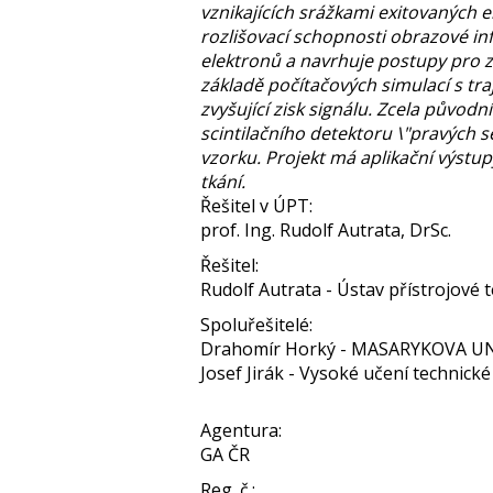
vznikajících srážkami exitovaných 
rozlišovací schopnosti obrazové in
elektronů a navrhuje postupy pro z
základě počítačových simulací s tra
zvyšující zisk signálu. Zcela půvo
scintilačního detektoru \"pravých
vzorku. Projekt má aplikační výstu
tkání.
Řešitel v ÚPT:
prof. Ing. Rudolf Autrata, DrSc.
Řešitel:
Rudolf Autrata - Ústav přístrojové te
Spoluřešitelé:
Drahomír Horký - MASARYKOVA U
Josef Jirák - Vysoké učení technické
Agentura:
GA ČR
Reg. č.: