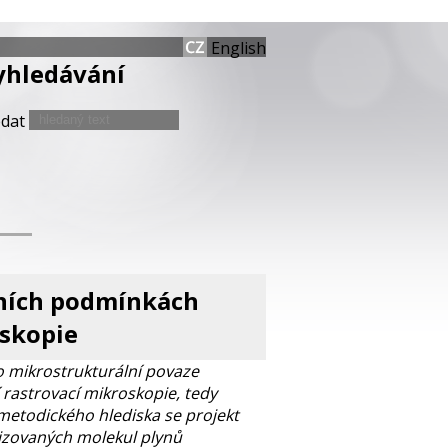
English
yhledávání
edat
čních podmínkách
oskopie
o mikrostrukturální povaze
rastrovací mikroskopie, tedy
metodického hlediska se projekt
izovaných molekul plynů