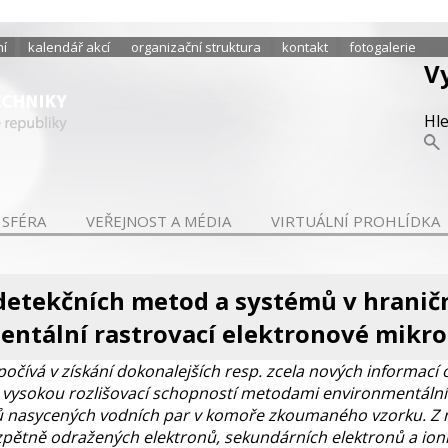
ní
kalendář akcí
organizační struktura
kontakt
fotogalerie
V
Hl
 SFÉRA
VEŘEJNOST A MÉDIA
VIRTUÁLNÍ PROHLÍDKA
detekčních metod a systémů v hrani
ntální rastrovací elektronové mikr
čívá v získání dokonalejších resp. zcela nových informací 
 vysokou rozlišovací schopností metodami environmentální 
aků nasycených vodních par v komoře zkoumaného vzorku. Z 
zpětně odražených elektronů, sekundárních elektronů a ion