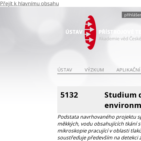
Přejít k hlavnímu obsahu
přihláše
ÚSTAV
VÝZKUM
APLIKAČNÍ
5132
Studium 
environme
Podstata navrhovaného projektu spo
měkkých, vodu obsahujících tkání s
mikroskopie pracující v oblasti tl
soustřeďuje především na detekci 