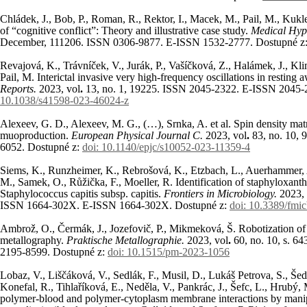
Chládek, J., Bob, P., Roman, R., Rektor, I., Macek, M., Pail, M., Kuk
of “cognitive conflict”: Theory and illustrative case study.
Medical Hyp
December, 111206. ISSN 0306-9877. E-ISSN 1532-2777. Dostupné z
Revajová, K., Trávníček, V., Jurák, P., Vašíčková, Z., Halámek, J., Klim
Pail, M. Interictal invasive very high-frequency oscillations in resting 
Reports.
2023, vol
.
13, no. 1
, 19225. ISSN 2045-2322. E-ISSN 2045-
10.1038/s41598-023-46024-z
Alexeev, G. D., Alexeev, M. G., (…), Srnka, A. et al. Spin density mat
muoproduction.
European Physical Journal C.
2023, vol
.
83, no. 10
, 
6052. Dostupné z:
doi: 10.1140/epjc/s10052-023-11359-4
Siems, K., Runzheimer, K., Rebrošová, K., Etzbach, L., Auerhammer, 
M., Samek, O., Růžička, F., Moeller, R. Identification of staphyloxant
Staphylococcus capitis subsp. capitis.
Frontiers in Microbiology.
2023, 
ISSN 1664-302X. E-ISSN 1664-302X. Dostupné z:
doi: 10.3389/fmi
Ambrož, O., Čermák, J., Jozefovič, P., Mikmeková, Š. Robotization of c
metallography.
Praktische Metallographie.
2023, vol
.
60
, no. 10
, s. 6
2195-8599. Dostupné z:
doi: 10.1515/pm-2023-1056
Lobaz, V., Liščáková, V., Sedlák, F., Musil, D., Lukáš Petrova, S., Šed
Konefal, R., Tihlaříková, E., Neděla, V., Pankrác, J., Šefc, L., Hrubý,
polymer-blood and polymer-cytoplasm membrane interactions by manipul