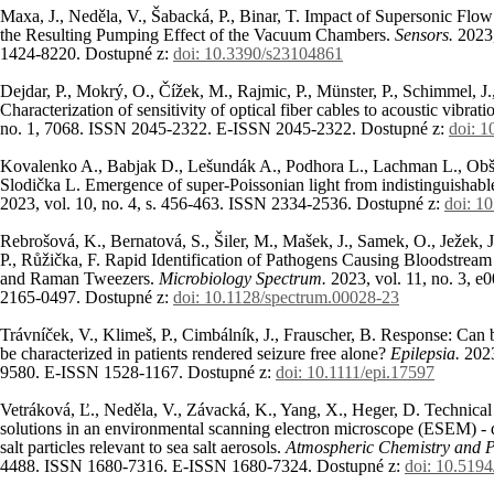
Maxa, J., Neděla, V., Šabacká, P., Binar, T. Impact of Supersonic Flow 
the Resulting Pumping Effect of the Vacuum Chambers.
Sensors.
2023,
1424-8220. Dostupné z:
doi: 10.3390/s23104861
Dejdar, P., Mokrý, O., Čížek, M., Rajmic, P., Münster, P., Schimmel, J.
Characterization of sensitivity of optical fiber cables to acoustic vibrati
no. 1, 7068. ISSN 2045-2322. E-ISSN 2045-2322. Dostupné z:
doi: 
Kovalenko A., Babjak D., Lešundák A., Podhora L., Lachman L., Obšil 
Slodička L. Emergence of super-Poissonian light from indistinguishabl
2023, vol. 10, no. 4, s. 456-463. ISSN 2334-2536. Dostupné z:
doi: 1
Rebrošová, K., Bernatová, S., Šiler, M., Mašek, J., Samek, O., Ježek,
P., Růžička, F. Rapid Identification of Pathogens Causing Bloodstrea
and Raman Tweezers.
Microbiology Spectrum.
2023, vol. 11, no. 3,
2165-0497. Dostupné z:
doi: 10.1128/spectrum.00028-23
Trávníček, V., Klimeš, P., Cimbálník, J., Frauscher, B. Response: Can 
be characterized in patients rendered seizure free alone?
Epilepsia.
2023
9580. E-ISSN 1528-1167. Dostupné z:
doi: 10.1111/epi.17597
Vetráková, Ľ., Neděla, V., Závacká, K., Yang, X., Heger, D. Technical
solutions in an environmental scanning electron microscope (ESEM) - 
salt particles relevant to sea salt aerosols.
Atmospheric Chemistry and P
4488. ISSN 1680-7316. E-ISSN 1680-7324. Dostupné z:
doi: 10.519