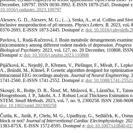
December, 109797. ISSN 0030-3992. E-ISSN 1879-2545. Dostupné z
10.1016/j.optlastec.2023.109797
Alexeev, G. D., Alexeev, M. G., (…), Srnka, A., et al. Collins and Sive
inclusive muoproduction of ρ0 mesons.
Physics Letters. B.
2023, vol
.
0370-2693. E-ISSN 1873-2445. Dostupné z:
doi: 10.1016/j.physletb.
Pavlova, I., Rudá-Kučerová, J. Brain metabolic derangements examin
(in)consistency among different rodent models of depression.
Progress
Biological Psychiatry.
2023, vol
.
127
, no.
20 December, 110808. ISSN
Dostupné z:
doi: 10.1016/j.pnpbp.2023.110808
Pijáčková, K., Nejedlý, P., Křemen, V., Plešinger, F., Mívalt, F., Lepkov
A., Brázdil, M., Klimeš, P. Genetic algorithm designed for optimization
intracranial EEG recordings analysis.
Journal of Neural Engineering.
2
1741-2560. E-ISSN 1741-2552. Dostupné z:
doi: 10.1088/1741-2552
Skoupý, R., Boltje, D. B., Šlouf, M., Mrázová, K., Láznička, T., Taisn
Hoogenboom, J. P., Jakobi, A. J. Robust Local Thickness Estimation
STEM.
Small Methods.
2023, vol
.
7
, no.
9, 2300258. ISSN 2366-9608
doi: 10.1002/smtd.202300258
Čurila, K., Jurák, P., Chelu, M. G., Upadhyay, G., Sedláček, K., Osmančí
block or not?
Journal of Interventional Cardiac Electrophysiology.
202
1383-875X. E-ISSN 1572-8595. Dostupné z:
doi: 10.1007/s10840-02