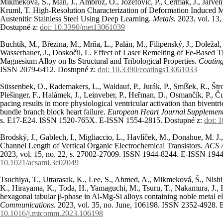
Mikmeková, Š., Man, J., Ambrož, O., Jozefovič, P., Čermák, J., Järvenp
Kruml, T. High-Resolution Characterization of Deformation Induced Ma
Austenitic Stainless Steel Using Deep Learning.
Metals.
2023, vol. 13
Dostupné z:
doi: 10.3390/met13061039
Buchtík, M., Březina, M., Mrňa, L., Palán, M., Filipenský, J., Doležal, 
Wasserbauer, J., Doskočil, L. Effect of Laser Remelting of Fe-Based
Magnesium Alloy on Its Structural and Tribological Properties.
Coatin
ISSN 2079-6412. Dostupné z:
doi: 10.3390/coatings13061033
Süssenbek, O., Rademakers, L., Waldauf, P., Jurák, P., Smíšek, R., Štros,
Plešinger, F., Halámek, J., Leinveber, P., Heřman, D., Osmančík, P., Ču
pacing results in more physiological ventricular activation than biventric
bundle branch block heart failure.
European Heart Journal Supplemen
s. E17-E24. ISSN 1520-765X. E-ISSN 1554-2815. Dostupné z:
doi: 
Brodský, J., Gablech, I., Migliaccio, L., Havlíček, M., Donahue, M. J
Channel Length of Vertical Organic Electrochemical Transistors.
ACS A
2023, vol. 15, no. 22, s. 27002-27009. ISSN 1944-8244. E-ISSN 194
10.1021/acsami.3c02049
Tsuchiya, T., Uttarasak, K., Lee, S., Ahmed, A., Mikmeková, Š., Nis
K., Hirayama, K., Toda, H., Yamaguchi, M., Tsuru, T., Nakamura, J., I
hexagonal tabular β-phase in Al-Mg-Si alloys containing noble metal 
Communications.
2023, vol. 35, no. June, 106198. ISSN 2352-4928.
10.1016/j.mtcomm.2023.106198