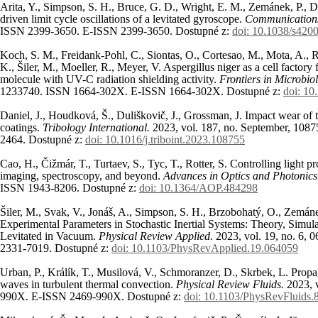
Arita, Y., Simpson, S. H., Bruce, G. D., Wright, E. M., Zemánek, P., D
driven limit cycle oscillations of a levitated gyroscope.
Communications
ISSN 2399-3650. E-ISSN 2399-3650. Dostupné z:
doi: 10.1038/s420
Koch, S. M., Freidank-Pohl, C., Siontas, O., Cortesao, M., Mota, A., 
K., Šiler, M., Moeller, R., Meyer, V. Aspergillus niger as a cell factory
molecule with UV-C radiation shielding activity.
Frontiers in Microbio
1233740. ISSN 1664-302X. E-ISSN 1664-302X. Dostupné z:
doi: 10
Daniel, J., Houdková, Š., Duliškovič, J., Grossman, J. Impact wear 
coatings.
Tribology International.
2023, vol. 187, no. September, 10
2464. Dostupné z:
doi: 10.1016/j.triboint.2023.108755
Cao, H., Čižmár, T., Turtaev, S., Tyc, T., Rotter, S. Controlling light p
imaging, spectroscopy, and beyond.
Advances in Optics and Photonic
ISSN 1943-8206. Dostupné z:
doi: 10.1364/AOP.484298
Šiler, M., Svak, V., Jonáš, A., Simpson, S. H., Brzobohatý, O., Zemán
Experimental Parameters in Stochastic Inertial Systems: Theory, Simul
Levitated in Vacuum.
Physical Review Applied.
2023, vol. 19, no. 6,
2331-7019. Dostupné z:
doi: 10.1103/PhysRevApplied.19.064059
Urban, P., Králík, T., Musilová, V., Schmoranzer, D., Skrbek, L. Propa
waves in turbulent thermal convection.
Physical Review Fluids.
2023, 
990X. E-ISSN 2469-990X. Dostupné z:
doi: 10.1103/PhysRevFluids.