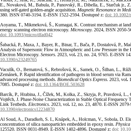
E., Novaková, M., Babula, P., Panovský, R., Dibella, E., Starčuk jr., 
using self-gated golden-angle acquisition.
Magnetic Resonance in Medi
380. ISSN 0740-3194. E-ISSN 1522-2594. Dostupné z:
doi: 10.1002
Aoyama, T., Mikmeková, Š., Kumagai, K. Contrast mechanism at landi
energy scanning electron microscopy.
Microscopy.
2024, ISSN 2050-5
doi: 10.1093/jmicro/dfad042
Šabacká, P., Maxa, J., Bayer, R., Binar, T., Bača, P., Dostalová, P., 
Analysis of Supersonic Flow in Atmospheric and Low Pressure in the
Electron Microscopy.
Sensors.
2023, vol
.
23, no.
24, 9765. E-ISSN 14
10.3390/s23249765
Vaculík, O., Bernatová, S., Rebrošová, K., Samek, O., Šilhan, L., Růžičk
Zemánek, P. Rapid identification of pathogens in blood serum via Ram
advanced processing methods.
Biomedical Optics Express.
2023, vol
.
7085. Dostupné z:
doi: 10.1364/BOE.503628
Barcík, P., Hrabina, J., Čížek, M., Kolka, Z., Skryja, P., Pravdová, L.,
Vojtěch, J. Phase-Noise Characterization in Stable Optical Frequency 
Link Testbeds.
Electronics.
2023, vol
.
12, no.
23, 4870. E-ISSN 2079-
10.3390/electronics12234870
Al Soud, A., Daradkeh, S. I., Knápek, A., Holcman, V., Sobola, D. Elect
concentration of silica nanoparticles embedded in epoxy resin.
Physica
125520. ISSN 0031-8949. E-ISSN 1402-4896. Dostupné z:
doi: 10.1