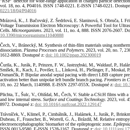
“RSP” detector for wide-range application in charged particle detectio
vol. 18, no. 4, P04016. ISSN 1748-0221. E-ISSN 1748-0221. Dostup
0221/18/04/P04016
Mrázová, K., J. Bačovský, Z. Šedrlová, E. Slaninová, S. Obruča, I. F
Voltage Transmission Electron Microscopy: A Powerful Tool for Ultras
Cells.
Microorganisms
. 2023, vol. 11, no. 4, 888. ISSN 2076-2607. D
10.3390/microorganisms11040888
Čech, V., Bránecký, M. Synthesis of thin-film materials using nontherm
dissociation.
Plasma Processes and Polymers.
2023, vol. 20, no. 7, 
1612-8869. Dostupné z:
doi: 10.1002/ppap.202300019
Čurila, K., Jurák, P., Prinzen, F. W., Jastrzębski, M., Waldauf, P., Hal
Smíšek, R., Kach, J., Povišer, L., Línková, H., Plešinger, F., Moskal, P.,
Osmančík, P. Bipolar anodal septal pacing with direct LBB capture pres
activation better than unipolar left bundle branch pacing.
Frontiers in 
10, no. 22 March, 1140988. E-ISSN 2297-055X. Dostupné z:
doi: 10
Plichta, T., Šulc, V., Ohlídal, M., Čech, V. Stable a-CSi:H films with a
and low internal stress.
Surface and Coatings Technology.
2023, vol. 4
8972. Dostupné z:
doi: 10.1016/j.surfcoat.2022.129147
Trávníček, V., Klimeš, P., Cimbálník, J., Halámek, J., Jurák, P., Brinkm
Dubeau, F., Frauscher, B., Worrell, G. A., Brázdil, M. Relative entropy
electroencephalographic biomarker of the epileptogenic zone.
Epilepsi
ISSN 0013-9580. E-ISSN 1528-1167. Dostupné z:
doi: 10.1111/epi.1