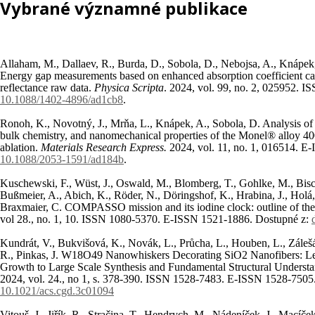
Vybrané významné publikace
Allaham, M., Dallaev, R., Burda, D., Sobola, D., Nebojsa, A., Knápek
Energy gap measurements based on enhanced absorption coefficient cal
reflectance raw data.
Physica Scripta
. 2024, vol. 99, no. 2, 025952. 
10.1088/1402-4896/ad1cb8
.
Ronoh, K., Novotný, J., Mrňa, L., Knápek, A., Sobola, D. Analysis of p
bulk chemistry, and nanomechanical properties of the Monel® alloy 400 
ablation.
Materials Research Express.
2024, vol. 11, no. 1, 016514. 
10.1088/2053-1591/ad184b
.
Kuschewski, F., Wüst, J., Oswald, M., Blomberg, T., Gohlke, M., Bisch
Bußmeier, A., Abich, K., Röder, N., Döringshof, K., Hrabina, J., Holá, 
Braxmaier, C. COMPASSO mission and its iodine clock: outline of the
vol 28., no. 1, 10. ISSN 1080-5370. E-ISSN 1521-1886. Dostupné z:
Kundrát, V., Bukvišová, K., Novák, L., Průcha, L., Houben, L., Zálešá
R., Pinkas, J. W18O49 Nanowhiskers Decorating SiO2 Nanofibers: 
Growth to Large Scale Synthesis and Fundamental Structural Underst
2024, vol. 24., no 1, s. 378-390. ISSN 1528-7483. E-ISSN 1528-7505
10.1021/acs.cgd.3c01094
Vitouš, J., Jiřík, R., Stračina, T., Hendrych, M., Nádeníček, J., Macíče