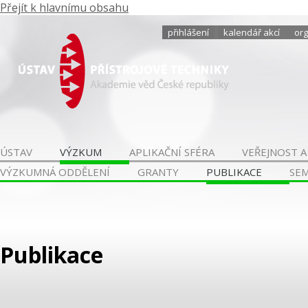
Přejít k hlavnímu obsahu
přihlášení
kalendář akcí
org
ÚSTAV
VÝZKUM
APLIKAČNÍ SFÉRA
VEŘEJNOST A
VÝZKUMNÁ ODDĚLENÍ
GRANTY
PUBLIKACE
SE
Publikace