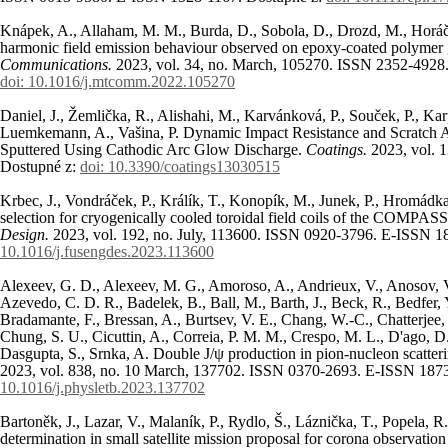
Knápek, A., Allaham, M. M., Burda, D., Sobola, D., Drozd, M., Horáč
harmonic field emission behaviour observed on epoxy-coated polymer 
Communications.
2023, vol. 34, no. March, 105270. ISSN 2352-4928
doi: 10.1016/j.mtcomm.2022.105270
Daniel, J., Žemlička, R., Alishahi, M., Karvánková, P., Souček, P., Karp
Luemkemann, A., Vašina, P. Dynamic Impact Resistance and Scratch 
Sputtered Using Cathodic Arc Glow Discharge.
Coatings.
2023, vol. 
Dostupné z:
doi: 10.3390/coatings13030515
Krbec, J., Vondráček, P., Králík, T., Konopík, M., Junek, P., Hromádka
selection for cryogenically cooled toroidal field coils of the COMPA
Design.
2023, vol. 192, no. July, 113600. ISSN 0920-3796. E-ISSN 
10.1016/j.fusengdes.2023.113600
Alexeev, G. D., Alexeev, M. G., Amoroso, A., Andrieux, V., Anosov, 
Azevedo, C. D. R., Badelek, B., Ball, M., Barth, J., Beck, R., Bedfer, 
Bradamante, F., Bressan, A., Burtsev, V. E., Chang, W.-C., Chatterjee
Chung, S. U., Cicuttin, A., Correia, P. M. M., Crespo, M. L., D'ago, D.
Dasgupta, S., Srnka, A. Double J/ψ production in pion-nucleon scat
2023, vol. 838, no. 10 March, 137702. ISSN 0370-2693. E-ISSN 187
10.1016/j.physletb.2023.137702
Bartoněk, J., Lazar, V., Malaník, P., Rydlo, Š., Láznička, T., Popela,
determination in small satellite mission proposal for corona observation