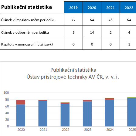
Publikační statistika
2019
2020
2021
2022
Článek v impaktovaném periodiku
72
64
76
64
Článek v odborném periodiku
5
14
2
4
Kapitola v monografii (cizí jazyk)
0
0
0
1