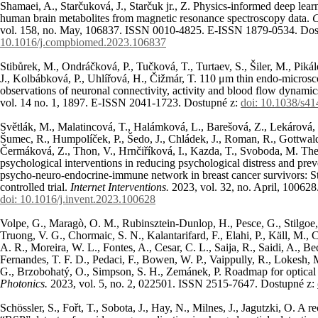
Shamaei, A., Starčuková, J., Starčuk jr., Z. Physics-informed deep lear
human brain metabolites from magnetic resonance spectroscopy data.
C
vol. 158, no. May, 106837. ISSN 0010-4825. E-ISSN 1879-0534. Dos
10.1016/j.compbiomed.2023.106837
Stibůrek, M., Ondráčková, P., Tučková, T., Turtaev, S., Šiler, M., Pikále
J., Kolbábková, P., Uhlířová, H., Čižmár, T. 110 μm thin endo-microsc
observations of neuronal connectivity, activity and blood flow dynami
vol. 14 no. 1, 1897. E-ISSN 2041-1723. Dostupné z:
doi: 10.1038/s4
Světlák, M., Malatincová, T., Halámková, L., Barešová, Z., Lekárová,
Šumec, R., Humpolíček, P., Šedo, J., Chládek, J., Roman, R., Gottwald
Čermáková, Z., Thon, V., Hrnčiříková, I., Kazda, T., Svoboda, M. The 
psychological interventions in reducing psychological distress and preve
psycho-neuro-endocrine-immune network in breast cancer survivors: S
controlled trial.
Internet Interventions.
2023, vol. 32, no. April, 1006
doi: 10.1016/j.invent.2023.100628
Volpe, G., Maragò, O. M., Rubinsztein-Dunlop, H., Pesce, G., Stilgoe,
Truong, V. G., Chormaic, S. N., Kalantarifard, F., Elahi, P., Käll, M.,
A. R., Moreira, W. L., Fontes, A., Cesar, C. L., Saija, R., Saidi, A., Bec
Fernandes, T. F. D., Pedaci, F., Bowen, W. P., Vaippully, R., Lokesh
G., Brzobohatý, O., Simpson, S. H., Zemánek, P. Roadmap for optical
Photonics.
2023, vol. 5, no. 2, 022501. ISSN 2515-7647. Dostupné z:
Schössler, S., Fořt, T., Sobota, J., Hay, N., Milnes, J., Jagutzki, O. A 