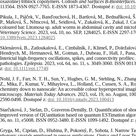
oxazoline) triblock copolymers.
Colloids and Surfaces B-Biointerfaces
113564. ISSN 0927-7765. E-ISSN 1873-4367. Dostupné z:
doi: 10.10
Pikula, J., Piáček, V., Banďouchová, H., Bartlová, M., Bednaříková, Š.
P., Mašová, Š., Němcová, M., Seidlová, V., Zukalová, K., Zukal, J. Case 
coloured bat: Litomosa sp. adult worms in abdominal cavity and microf
Veterinary Science.
2023, vol
.
10
, no.
SEP, 1284025. E-ISSN 2297-17
10.3389/fvets.2023.1284025
Sklenárová, B., Zatloukalová, E., Cimbálník, J., Klimeš, P., Doležalová,
Hendrych, M., Hermanová, M., Gotman, J., Dubeau, F., Hall, J., Pana, 
Interictal high-frequency oscillations, spikes, and connectivity profiles:
pathologies.
Epilepsia.
2023, vol
.
64
, no.
11, s. 3049-3060. ISSN 001
z:
doi: 10.1111/epi.17749
Nohl, J. F., Farr, N. T. H., Sun, Y., Hughes, G. M., Stehling, N., Zhan
Z., Mika, F., Kumar, V., Mihaylova, L., Holland, C., Cussen, S. A., Ro
chemistry down to nanoscale: An accessible colour hyperspectral imagi
microscopy.
Materials Today Advances.
2023, vol
.
19
, no.
August, 10
2590-0498. Dostupné z:
doi: 10.1016/j.mtadv.2023.100413
Starčuková, J., Stefan, D., Graveron-Demilly, D. Quantification of sh
improved version of QUantitation based on quantum ESTimation algo
36
, no. 11
, e5008. ISSN 0952-3480. E-ISSN 1099-1492. Dostupné z:
Gryga, M., Ciprian, D., Hlubina, P., Pokorný, P., Sobota, J. Narrow 
photonic crystals employed in sensor applications.
Optics and Laser T