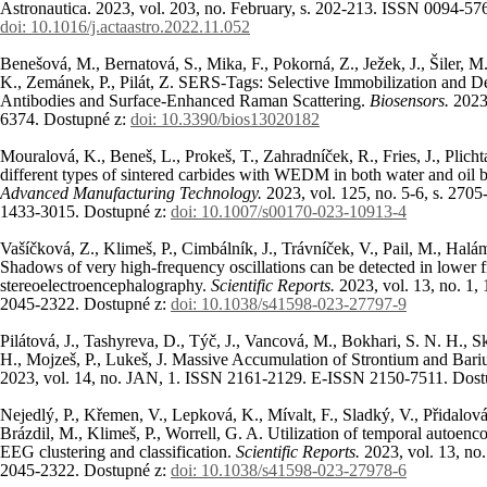
Astronautica. 2023, vol. 203, no. February, s. 202-213. ISSN 0094-5
doi: 10.1016/j.actaastro.2022.11.052
Benešová, M., Bernatová, S., Mika, F., Pokorná, Z., Ježek, J., Šiler, 
K., Zemánek, P., Pilát, Z. SERS-Tags: Selective Immobilization and Det
Antibodies and Surface-Enhanced Raman Scattering.
Biosensors.
2023
6374. Dostupné z:
doi: 10.3390/bios13020182
Mouralová, K., Beneš, L., Prokeš, T., Zahradníček, R., Fries, J., Plicht
different types of sintered carbides with WEDM in both water and oil 
Advanced Manufacturing Technology.
2023, vol. 125, no. 5-6, s. 27
1433-3015. Dostupné z:
doi: 10.1007/s00170-023-10913-4
Vašíčková, Z., Klimeš, P., Cimbálník, J., Trávníček, V., Pail, M., Halám
Shadows of very high-frequency oscillations can be detected in lower 
stereoelectroencephalography.
Scientific Reports.
2023, vol. 13, no. 1
2045-2322. Dostupné z:
doi: 10.1038/s41598-023-27797-9
Pilátová, J., Tashyreva, D., Týč, J., Vancová, M., Bokhari, S. N. H.,
H., Mojzeš, P., Lukeš, J. Massive Accumulation of Strontium and Bari
2023, vol. 14, no. JAN, 1. ISSN 2161-2129. E-ISSN 2150-7511. Dost
Nejedlý, P., Křemen, V., Lepková, K., Mívalt, F., Sladký, V., Přidalová, T
Brázdil, M., Klimeš, P., Worrell, G. A. Utilization of temporal autoenco
EEG clustering and classification.
Scientific Reports.
2023, vol. 13, n
2045-2322. Dostupné z:
doi: 10.1038/s41598-023-27978-6