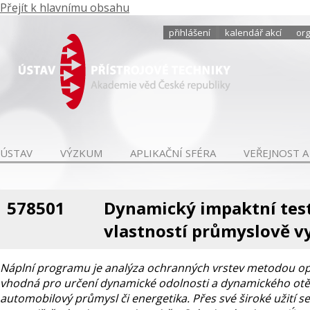
Přejít k hlavnímu obsahu
přihlášení
kalendář akcí
org
ÚSTAV
VÝZKUM
APLIKAČNÍ SFÉRA
VEŘEJNOST A
578501
Dynamický impaktní tes
vlastností průmyslově v
Náplní programu je analýza ochranných vrstev metodou op
vhodná pro určení dynamické odolnosti a dynamického otěru 
automobilový průmysl či energetika. Přes své široké užití 