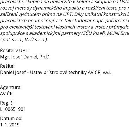
pracoviště: skupina na univerzitě v Soluni a skupina na Ús
rozvoj metody dynamického impaktu a rozšíření testu pro n
zařízení vyvinutém přímo na ÚPT. Díky unikátní konstrukci lz
pracovištích neumožňují. Lze tak studovat např. počáteční 
pro efektivnější testování vlastních vrstev a vrstev průmys
spolupráce s akademickými partnery (ZČU Plzeň, MUNI Brno
spol. s.r.o., VZÚ s.r.o.).
Řešitel v ÚPT:
Mgr. Josef Daniel, Ph.D.
Řešitel:
Daniel Josef - Ústav přístrojové techniky AV ČR, v.v.i.
Agentura:
AV ČR
Reg. č.:
L100651901
Datum od:
1. 1. 2019