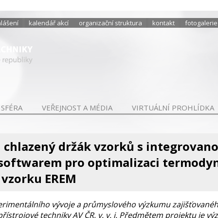
hlášení
kalendář akcí
organizační struktura
kontakt
fotogalerie
 SFÉRA
VEŘEJNOST A MÉDIA
VIRTUÁLNÍ PROHLÍDKA
 chlazený držák vzorků s integrovano
m softwarem pro optimalizaci termod
 vzorku EREM
perimentálního vývoje a průmyslového výzkumu zajišťovan
přístrojové techniky AV ČR, v. v. i. Předmětem projektu je v