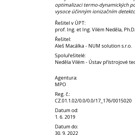
optimalizaci termo-dynamických p
vysoce účinným ionizačním detekto
Řešitel v ÚPT:
prof. Ing. et Ing. Vilém Neděla, Ph.D.
Řešitel:
Aleš Macálka - NUM solution s.r.o.
Spoluřešitelé:
Neděla Vilém - Ústav přístrojové tech
Agentura:
MPO
Reg. č.:
CZ.01.1.02/0.0/0.0/17_176/0015020
Datum od:
1. 6. 2019
Datum do:
30. 9. 2022