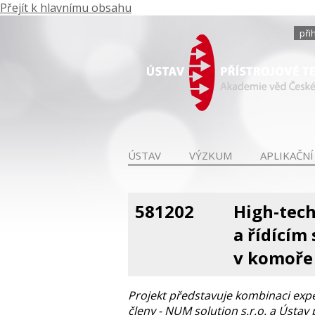
Přejít k hlavnímu obsahu
při
ÚSTAV
VÝZKUM
APLIKAČNÍ
581202
High-tech
a řídící
v komoře
Projekt představuje kombinaci ex
členy - NUM solution s.r.o. a Ústav 