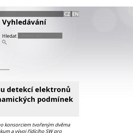
Vyhledávání
Hledat
u detekcí elektronů
ynamických podmínek
ého konsorciem tvořeným dvěma
ýzkum a vývoj řídícího SW pro