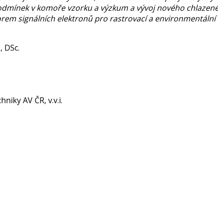
odmínek v komoře vzorku a výzkum a vývoj nového chlazen
rem signálních elektronů pro rastrovací a environmentální 
, DSc.
niky AV ČR, v.v.i.