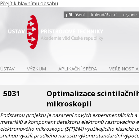
Přejít k hlavnímu obsahu
přihlášení
kalendář akcí
organiza
ÚSTAV
VÝZKUM
APLIKAČNÍ SFÉRA
VEŘEJNOST A
5031
Optimalizace scintilační
mikroskopii
Podstatou projektu je nasazení nových experimentálních a
materiálů a komponent detektoru elektronů rastrovacího 
elektronového mikroskopu (S(T)EM) využívajícího klasické us
snahou využít prudkého nárustu výkonu standardní výpoče