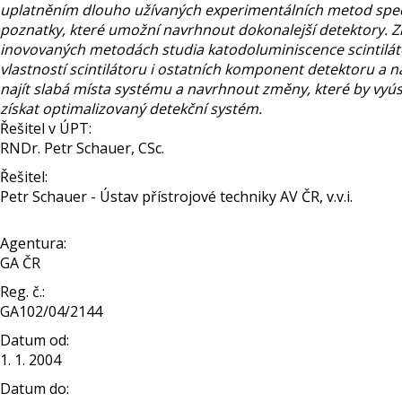
uplatněním dlouho užívaných experimentálních metod speci
poznatky, které umožní navrhnout dokonalejší detektory. 
inovovaných metodách studia katodoluminiscence scintilát
vlastností scintilátoru i ostatních komponent detektoru a 
najít slabá místa systému a navrhnout změny, které by vyúst
získat optimalizovaný detekční systém.
Řešitel v ÚPT:
RNDr. Petr Schauer, CSc.
Řešitel:
Petr Schauer - Ústav přístrojové techniky AV ČR, v.v.i.
Agentura:
GA ČR
Reg. č.:
GA102/04/2144
Datum od:
1. 1. 2004
Datum do: