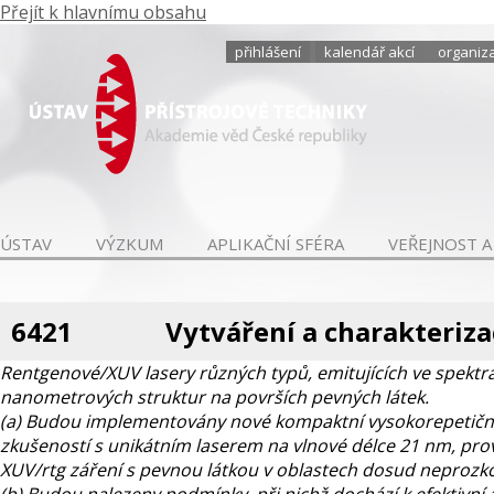
Přejít k hlavnímu obsahu
přihlášení
kalendář akcí
organiza
ÚSTAV
VÝZKUM
APLIKAČNÍ SFÉRA
VEŘEJNOST A
6421
Vytváření a charakteriz
Rentgenové/XUV lasery různých typů, emitujících ve spektr
nanometrových struktur na površích pevných látek.
(a) Budou implementovány nové kompaktní vysokorepetiční 
zkušeností s unikátním laserem na vlnové délce 21 nm, p
XUV/rtg záření s pevnou látkou v oblastech dosud neprozkou