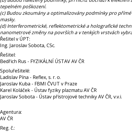
(b) Budou nalezeny podmínky, při nichž dochází k efektivní
tepelném poškození.
(c) Budou zkoumány a optimalizovány podmínky pro přímé n
masky.
(d) Interferometrické, reflektometrické a holografické tech
nanometrové změny na površích a v tenkých vrstvách vybr
Řešitel v ÚPT:
Ing. Jaroslav Sobota, CSc.
Řešitel:
Bedřich Rus - FYZIKÁLNÍ ÚSTAV AV ČR
Spoluřešitelé:
Ladislav Pína - Reflex, s. r. o.
Jaroslav Kuba - FBMI ČVUT v Praze
Karel Koláček - Ústav fyziky plazmatu AV ČR
Jaroslav Sobota - Ústav přístrojové techniky AV ČR, v.v.i.
Agentura:
AV ČR
Reg. č.: