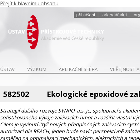
Přejít k hlavnímu obsahu
přihlášení
kalendář akcí
org
ÚSTAV
VÝZKUM
APLIKAČNÍ SFÉRA
VEŘEJNOST A
582502
Ekologické epoxidové za
Strategií dalšího rozvoje SYNPO, a.s. je, spoluprací s akad
sofistikovaného vývoje zalévacích hmot a rozšířit vlastní 
Cílem je vyvinutí čtyř nových předplněných zalévacích systémů
autorizaci dle REACH, jeden bude navíc perspektivně založ
zaměřen na optimalizaci mechanických, elektrických a tepe