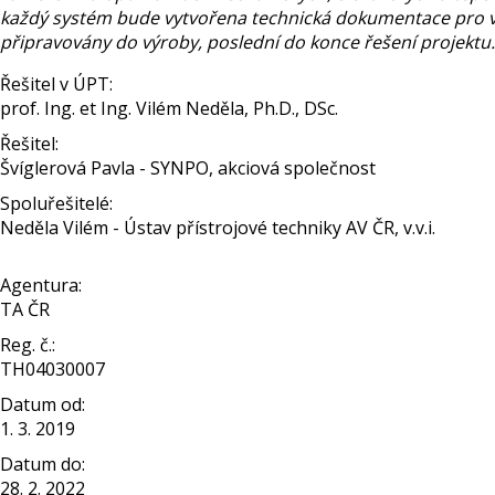
každý systém bude vytvořena technická dokumentace pro vý
připravovány do výroby, poslední do konce řešení projektu.
Řešitel v ÚPT:
prof. Ing. et Ing. Vilém Neděla, Ph.D., DSc.
Řešitel:
Švíglerová Pavla - SYNPO, akciová společnost
Spoluřešitelé:
Neděla Vilém - Ústav přístrojové techniky AV ČR, v.v.i.
Agentura:
TA ČR
Reg. č.:
TH04030007
Datum od:
1. 3. 2019
Datum do:
28. 2. 2022