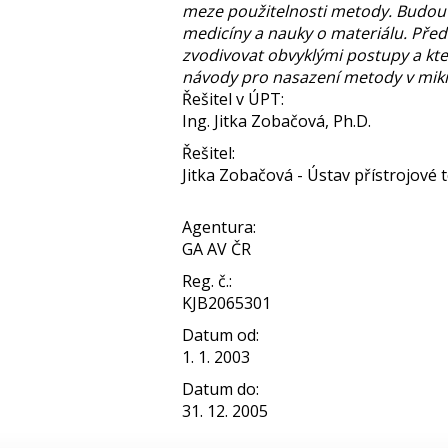
meze použitelnosti metody. Budou 
medicíny a nauky o materiálu. Před
zvodivovat obvyklými postupy a kte
návody pro nasazení metody v mikr
Řešitel v ÚPT:
Ing. Jitka Zobačová, Ph.D.
Řešitel:
Jitka Zobačová - Ústav přístrojové te
Agentura:
GA AV ČR
Reg. č.:
KJB2065301
Datum od:
1. 1. 2003
Datum do:
31. 12. 2005