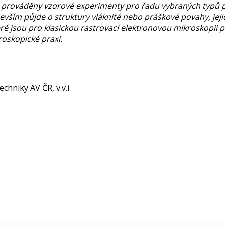
prováděny vzorové experimenty pro řadu vybraných typů pre
evším půjde o struktury vláknité nebo práškové povahy, jeji
ré jsou pro klasickou rastrovací elektronovou mikroskopii
oskopické praxi.
chniky AV ČR, v.v.i.