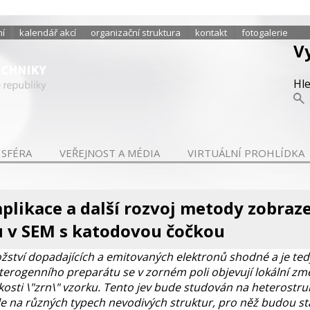
ní
kalendář akcí
organizační struktura
kontakt
fotogalerie
V
Hl
 SFÉRA
VEŘEJNOST A MÉDIA
VIRTUÁLNÍ PROHLÍDKA
plikace a další rozvoj metody zobraz
ů v SEM s katodovou čočkou
množství dopadajících a emitovaných elektronů shodné a je 
erogenního preparátu se v zorném poli objevují lokální změn
ikosti \"zrn\" vzorku. Tento jev bude studován na heterostr
dále na různých typech nevodivých struktur, pro něž budou 