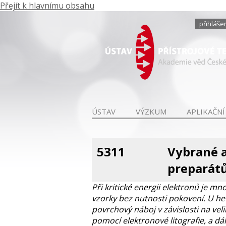
Přejít k hlavnímu obsahu
přihláše
ÚSTAV
VÝZKUM
APLIKAČNÍ
5311
Vybrané a
preparát
Při kritické energii elektronů je 
vzorky bez nutnosti pokovení. U het
povrchový náboj v závislosti na vel
pomocí elektronové litografie, a 