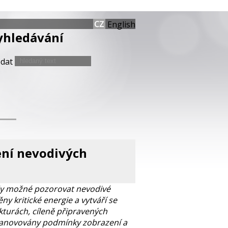
English
yhledávání
edat
ení nevodivých
tedy možné pozorovat nevodivé
y kritické energie a vytváří se
ukturách, cíleně připravených
stanovovány podmínky zobrazení a