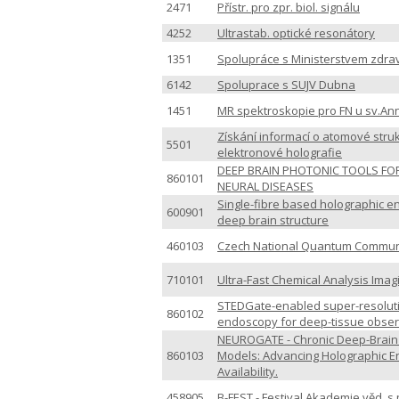
2471
Přístr. pro zpr. biol. signálu
4252
Ultrastab. optické resonátory
1351
Spolupráce s Ministerstvem zdrav
6142
Spoluprace s SUJV Dubna
1451
MR spektroskopie pro FN u sv.An
Získání informací o atomové stru
5501
elektronové holografie
DEEP BRAIN PHOTONIC TOOLS FOR
860101
NEURAL DISEASES
Single-fibre based holographic e
600901
deep brain structure
460103
Czech National Quantum Communic
710101
Ultra-Fast Chemical Analysis Ima
STEDGate-enabled super-resoluti
860102
endoscopy for deep-tissue observ
NEUROGATE - Chronic Deep-Brain
860103
Models: Advancing Holographic E
Availability.
458905
B-FEST - Festival Akademie věd, 