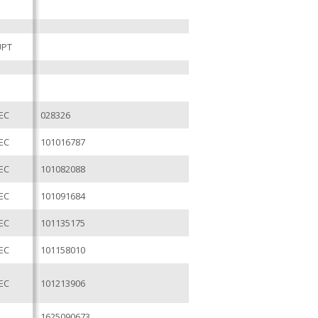
ÚPT
EC
028326
EC
101016787
EC
101082088
EC
101091684
EC
101135175
EC
101158010
EC
101213906
1625090673