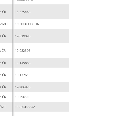
A ČR
18-27546S
RAMET
18SIB06 TiFOON
A ČR
19-03909S
A ČR
19-08239S
A ČR
19-14988S
A ČR
19-17765S
A ČR
19-20697S
A ČR
19-29651L
ŠMT
1P2004LA242