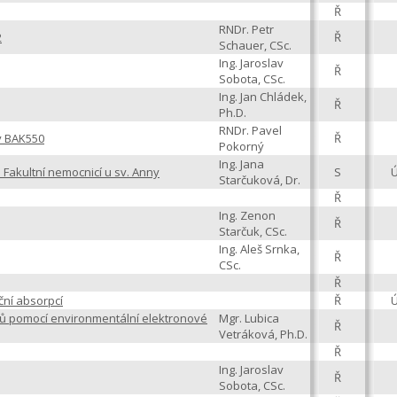
Ř
RNDr. Petr
2
Ř
Schauer, CSc.
Ing. Jaroslav
Ř
Sobota, CSc.
Ing. Jan Chládek,
Ř
Ph.D.
RNDr. Pavel
y BAK550
Ř
Pokorný
Ing. Jana
 Fakultní nemocnicí u sv. Anny
S
Starčuková, Dr.
Ř
Ing. Zenon
Ř
Starčuk, CSc.
Ing. Aleš Srnka,
Ř
CSc.
Ř
ční absorpcí
Ř
ků pomocí environmentální elektronové
Mgr. Lubica
Ř
Vetráková, Ph.D.
Ř
Ing. Jaroslav
Ř
Sobota, CSc.