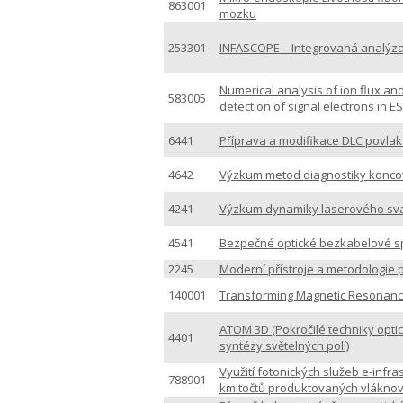
863001
mozku
253301
INFASCOPE – Integrovaná analýza
Numerical analysis of ion flux and
583005
detection of signal electrons in 
6441
Příprava a modifikace DLC povlak
4642
Výzkum metod diagnostiky koncov
4241
Výzkum dynamiky laserového svař
4541
Bezpečné optické bezkabelové spo
2245
Moderní přístroje a metodologie 
140001
Transforming Magnetic Resonance 
ATOM 3D (Pokročilé techniky optic
4401
syntézy světelných polí)
Využití fotonických služeb e-infr
788901
kmitočtů produktovaných vlákno