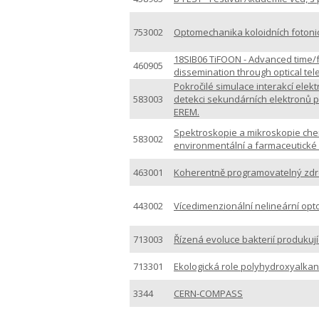
753002
Optomechanika koloidních fotoni
18SIB06 TiFOON - Advanced time
460905
dissemination through optical t
Pokročilé simulace interakcí ele
583003
detekci sekundárních elektronů p
EREM.
Spektroskopie a mikroskopie chem
583002
environmentální a farmaceutické
463001
Koherentně programovatelný zdro
443002
Vícedimenzionální nelineární opt
713003
Řízená evoluce bakterií produkuj
713301
Ekologická role polyhydroxyalkan
3344
CERN-COMPASS