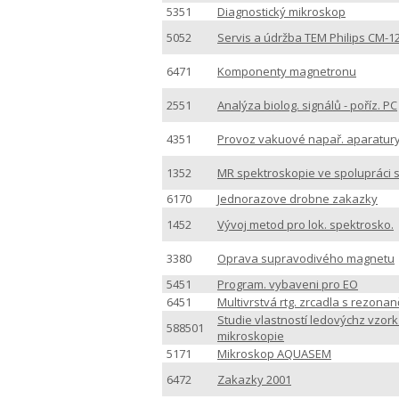
5351
Diagnostický mikroskop
5052
Servis a údržba TEM Philips CM-1
6471
Komponenty magnetronu
2551
Analýza biolog. signálů - poříz. PC
4351
Provoz vakuové napař. aparatur
1352
MR spektroskopie ve spolupráci s
6170
Jednorazove drobne zakazky
1452
Vývoj metod pro lok. spektrosko.
3380
Oprava supravodivého magnetu
5451
Program. vybaveni pro EO
6451
Multivrstvá rtg. zrcadla s rezonan
Studie vlastností ledovýchz vzor
588501
mikroskopie
5171
Mikroskop AQUASEM
6472
Zakazky 2001