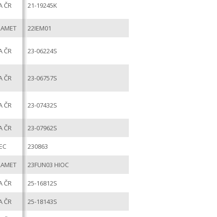
A ČR
21-19245K
RAMET
22IEM01
A ČR
23-06224S
A ČR
23-06757S
A ČR
23-07432S
A ČR
23-07962S
EC
230863
RAMET
23FUN03 HIOC
A ČR
25-16812S
A ČR
25-18143S