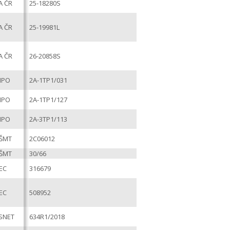
A ČR
25-18280S
A ČR
25-19981L
A ČR
26-20858S
MPO
2A-1TP1/031
MPO
2A-1TP1/127
MPO
2A-3TP1/113
ŠMT
2C06012
ŠMT
30/66
EC
316679
EC
508952
SNET
634R1/2018