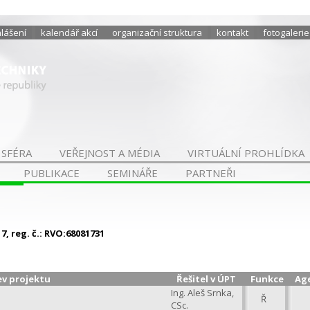
hlášení
kalendář akcí
organizační struktura
kontakt
fotogalerie
 SFÉRA
VEŘEJNOST A MÉDIA
VIRTUÁLNÍ PROHLÍDKA
PUBLIKACE
SEMINÁŘE
PARTNEŘI
, reg. č.: RVO:68081731
v projektu
Řešitel v ÚPT
Funkce
Ag
Ing. Aleš Srnka,
Ř
CSc.