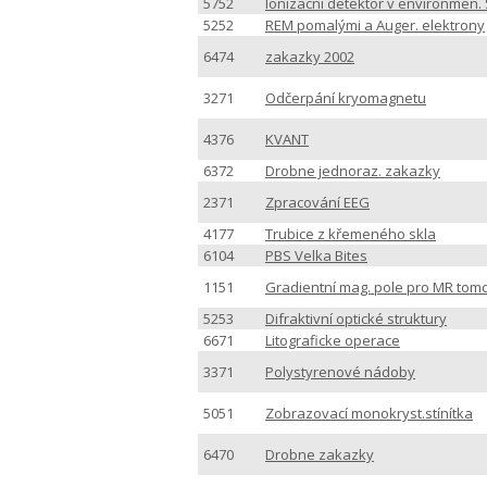
5752
Ionizacni detektor v environmen.
5252
REM pomalými a Auger. elektrony
6474
zakazky 2002
3271
Odčerpání kryomagnetu
4376
KVANT
6372
Drobne jednoraz. zakazky
2371
Zpracování EEG
4177
Trubice z křemeného skla
6104
PBS Velka Bites
1151
Gradientní mag. pole pro MR tom
5253
Difraktivní optické struktury
6671
Litograficke operace
3371
Polystyrenové nádoby
5051
Zobrazovací monokryst.stínítka
6470
Drobne zakazky