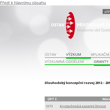
Přejít k hlavnímu obsahu
při
ÚSTAV
VÝZKUM
APLIKAČNÍ
VÝZKUMNÁ ODDĚLENÍ
GRANTY
Dlouhodobý koncepční rozvoj 2012 – 2017
ÚPT č.
Náze
3373
Kryotechnická expertní činnost