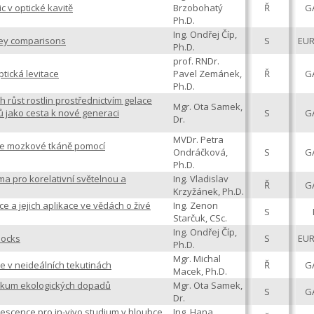
ic v optické kavitě
Brzobohatý
Ř
G
Ph.D.
Ing. Ondřej Číp,
 key comparisons
S
EU
Ph.D.
prof. RNDr.
tická levitace
Pavel Zemánek,
Ř
G
Ph.D.
h růst rostlin prostřednictvím gelace
Mgr. Ota Samek,
 jako cesta k nové generaci
S
G
Dr.
MVDr. Petra
ace mozkové tkáně pomocí
Ondráčková,
S
G
Ph.D.
ma pro korelativní světelnou a
Ing. Vladislav
Ř
G
Krzyžánek, Ph.D.
 a jejich aplikace ve vědách o živé
Ing. Zenon
S
Starčuk, CSc.
Ing. Ondřej Číp,
locks
S
EU
Ph.D.
Mgr. Michal
e v neideálních tekutinách
Ř
G
Macek, Ph.D.
zkum ekologických dopadů
Mgr. Ota Samek,
S
G
Dr.
rescence pro in-vivo studium v hloubce
Ing. Hana