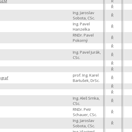
 SEM
Ř
Ř
Ing. Jaroslav
Ř
Sobota, CSc.
Ing. Pavel
Ř
Hanzelka
RNDr. Pavel
Ř
Pokorný
Ř
Ing. Pavel Jurák,
Ř
CSc.
Ř
Ř
prof. Ing. Karel
ograf
Ř
Bartušek, DrSc.
Ř
Ř
Ing. Aleš Srnka,
Ř
CSc.
RNDr. Petr
Ř
Schauer, CSc.
Ing. Jaroslav
Ř
Sobota, CSc.
Ing. Vlastimil