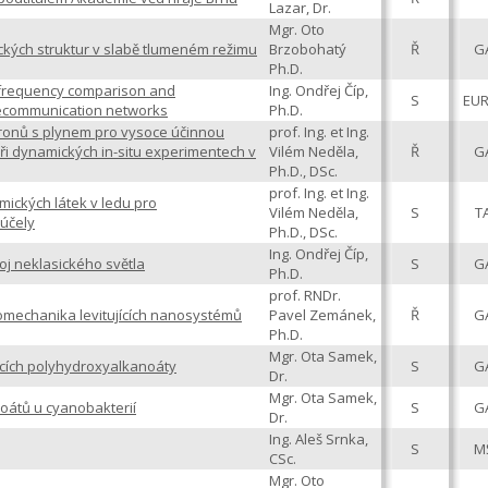
Lazar, Dr.
Mgr. Oto
ckých struktur v slabě tlumeném režimu
Brzobohatý
Ř
G
Ph.D.
/frequency comparison and
Ing. Ondřej Číp,
S
EU
elecommunication networks
Ph.D.
ktronů s plynem pro vysoce účinnou
prof. Ing. et Ing.
ři dynamických in-situ experimentech v
Vilém Neděla,
Ř
G
Ph.D., DSc.
prof. Ing. et Ing.
ických látek v ledu pro
Vilém Neděla,
S
T
 účely
Ph.D., DSc.
Ing. Ondřej Číp,
j neklasického světla
S
G
Ph.D.
prof. RNDr.
omechanika levitujících nanosystémů
Pavel Zemánek,
Ř
G
Ph.D.
Mgr. Ota Samek,
ících polyhydroxyalkanoáty
S
G
Dr.
Mgr. Ota Samek,
oátů u cyanobakterií
S
G
Dr.
Ing. Aleš Srnka,
S
M
CSc.
Mgr. Oto