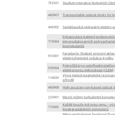
753301
Studium interakce levitujících část
460907
Transportable optical clocks for
443003
Semiklasická nelineární elektro-op
Enkapsulace bakterií podporujícíc
713004
jimi produkovaných polysacharidů
bioinokulantů
Faradayův Skalpel: precizní abl
913001
elektrochemické redukce kyslíku
Pokročilá kryo-optofluidní platfor
593004
elektronovou mikroskopii (CLEM)
Vývoj metod magnetické rezonance
114030
přírodě
460908
High-accuracy ion-based optical c
223001
Mezní režimy turbulentní konvekc
Každé kouzlo má svou cenu – vý
713005
biodegradabilních polyesterů
Mikro-endoskopie životnosti fluo