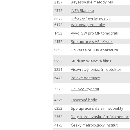
3157
Bayesovské metody MR
4372
INZA Blansko
6672
Difrakční struktury CZH
6172
Vakuova pec - Italie
1453
Vývoj SW pro MR tomografii
4152
Spoluprace s VS - Krsek
5656
Universalni UHV aparatura
5953
Studium Wienova filtru
5251
Vícevrstvý ionizační detektor
6473
Polove nastavce
3270
Heliový kryostat
4375
Laserové brýle
6352
Spoluprace s dalsimi subjekty
2352
Diag. kardiovaskulárnách nemocí
4175
Český metrologický institut