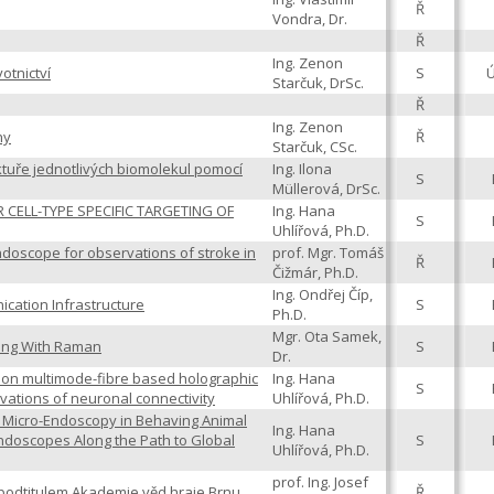
Ř
Vondra, Dr.
Ř
Ing. Zenon
otnictví
S
Starčuk, DrSc.
Ř
Ing. Zenon
ny
Ř
Starčuk, CSc.
ktuře jednotlivých biomolekul pomocí
Ing. Ilona
S
Müllerová, DrSc.
 CELL-TYPE SPECIFIC TARGETING OF
Ing. Hana
S
Uhlířová, Ph.D.
ndoscope for observations of stroke in
prof. Mgr. Tomáš
Ř
Čižmár, Ph.D.
Ing. Ondřej Číp,
ation Infrastructure
S
Ph.D.
Mgr. Ota Samek,
ging With Raman
S
Dr.
on multimode-fibre based holographic
Ing. Hana
S
ations of neuronal connectivity
Uhlířová, Ph.D.
 Micro-Endoscopy in Behaving Animal
Ing. Hana
ndoscopes Along the Path to Global
S
Uhlířová, Ph.D.
prof. Ing. Josef
s podtitulem Akademie věd hraje Brnu
Ř