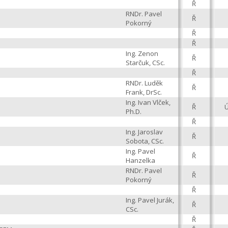
Ř
RNDr. Pavel
Ř
Pokorný
Ř
Ř
Ing. Zenon
Ř
Starčuk, CSc.
Ř
RNDr. Luděk
Ř
Frank, DrSc.
Ing. Ivan Vlček,
Ř
Ph.D.
Ř
Ing. Jaroslav
Ř
Sobota, CSc.
Ing. Pavel
Ř
Hanzelka
RNDr. Pavel
Ř
Pokorný
Ř
Ing. Pavel Jurák,
Ř
CSc.
Ř