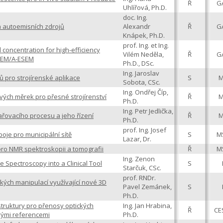
Ř
G
Uhlířová, Ph.D.
doc. Ing.
 autoemisních zdrojů
Alexandr
Ř
G
Knápek, Ph.D.
prof. Ing. et Ing.
 concentration for high-efficiency
Vilém Neděla,
Ř
G
ESEM/A-ESEM
Ph.D., DSc.
Ing. Jaroslav
ů pro strojírenské aplikace
S
Sobota, CSc.
Ing. Ondřej Číp,
ých měrek pro přesné strojírenství
Ř
Ph.D.
Ing. Petr Jedlička,
ovacího procesu a jeho řízení
Ř
Ph.D.
prof. Ing. Josef
je pro municipální sítě
S
M
Lazar, Dr.
pro NMR spektroskopii a tomografii
Ř
M
Ing. Zenon
Spectroscopy into a Clinical Tool
S
Starčuk, CSc.
prof. RNDr.
kých manipulací využívající nové 3D
Pavel Zemánek,
S
Ph.D.
astruktury pro přenosy optických
Ing. Jan Hrabina,
Ř
CE
vými referencemi
Ph.D.