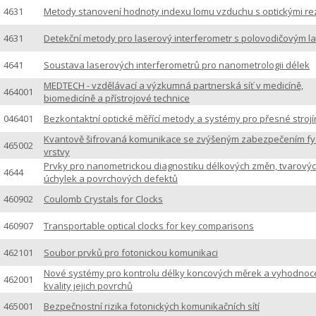
4631
Metody stanovení hodnoty indexu lomu vzduchu s optickými re
4631
Detekční metody pro laserový interferometr s polovodičovým 
4641
Soustava laserových interferometrů pro nanometrologii délek
MEDTECH - vzdělávací a výzkumná partnerská síť v medicíně,
464001
biomedicíně a přístrojové technice
046401
Bezkontaktní optické měřící metody a systémy pro přesné strojí
Kvantově šifrovaná komunikace se zvýšeným zabezpečením fy
465002
vrstvy
Prvky pro nanometrickou diagnostiku délkových změn, tvarový
4644
úchylek a povrchových defektů
460902
Coulomb Crystals for Clocks
460907
Transportable optical clocks for key comparisons
462101
Soubor prvků pro fotonickou komunikaci
Nové systémy pro kontrolu délky koncových měrek a vyhodnoc
462001
kvality jejich povrchů
465001
Bezpečnostní rizika fotonických komunikačních sítí