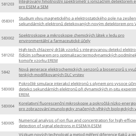
Integrovaný hmotnostní spektrometr s ionizačním detektorem e
581203
pro ESEM a SEM
Studium vlivu magnetického a elektrostatického pole na zesílen
058301
sekundárních elektronů detekovaných novým detektorem pro
Spektroskopie a mikroskopie chemických látek v ledu pro
583002
environmentální a farmaceutické účely
High-tech chlazený držák vzorků s integrovanou detekcí elektr
581202
řídícím softwarem pro optimalizaci termodynamických podmíne
komoře vzorku EREM
Nová generace elektrochemických senzorů a biosenzorů s využ
5842
tenkých modifikovaných DLC vrstev
Pokročilé simulace interakcí elektronů s plynem pro vysoce úči
583003
detekci sekundárních elektronů při dynamických in-situ experi
EREM.
Korelativní fluorescenční mikroskopie a pokročilá nízko-energ
583004
pro zobrazování imunologicky značených vlhkých biologických 
Numerical analysis of ion flux and concentration for high-effici
583005
detection of signal electrons in ESEM/A-ESEM
Výzkum nových technologií a metod měření diference tlaků a jej