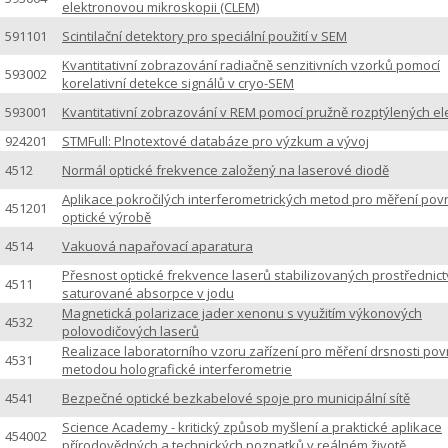
elektronovou mikroskopii (CLEM)
591101
Scintilační detektory pro speciální použití v SEM
Kvantitativní zobrazování radiačně senzitivních vzorků pomocí
593002
korelativní detekce signálů v cryo-SEM
593001
Kvantitativní zobrazování v REM pomocí pružně rozptýlených el
924201
STMFull: Plnotextové databáze pro výzkum a vývoj
4512
Normál optické frekvence založený na laserové diodě
Aplikace pokročilých interferometrických metod pro měření pov
451201
optické výrobě
4514
Vakuová napařovací aparatura
Přesnost optické frekvence laserů stabilizovaných prostřednic
4511
saturované absorpce v jodu
Magnetická polarizace jader xenonu s využitím výkonových
4532
polovodičových laserů
Realizace laboratorního vzoru zařízení pro měření drsnosti po
4531
metodou holografické interferometrie
4541
Bezpečné optické bezkabelové spoje pro municipální sítě
Science Academy - kritický způsob myšlení a praktické aplikace
454002
přírodovědných a technických poznatků v reálném životě