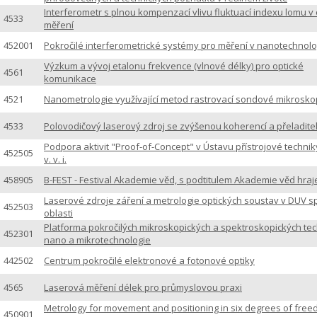
Interferometr s plnou kompenzací vlivu fluktuací indexu lomu v
4533
měření
452001
Pokročilé interferometrické systémy pro měření v nanotechnolo
Výzkum a vývoj etalonu frekvence (vlnové délky) pro optické
4561
komunikace
4521
Nanometrologie využívající metod rastrovací sondové mikrosko
4533
Polovodičový laserový zdroj se zvýšenou koherencí a přeladitel
Podpora aktivit "Proof-of-Concept" v Ústavu přístrojové technik
452505
v. v. i.
458905
B-FEST - Festival Akademie věd, s podtitulem Akademie věd hraj
Laserové zdroje záření a metrologie optických soustav v DUV sp
452503
oblasti
Platforma pokročilých mikroskopických a spektroskopických tec
452301
nano a mikrotechnologie
442502
Centrum pokročilé elektronové a fotonové optiky
4565
Laserová měření délek pro průmyslovou praxi
Metrology for movement and positioning in six degrees of fre
450901