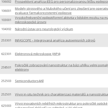
106002
Prospektivní analýza iEEG pro personalizovanou léčbu epilepsi
Modely strojového a hlubokého učení pro zlepšení pre-operativ
106001
evaluace farmakorezistentní epilepsie
Vysokofrekvenční epileptiformní aktivita v lidském mozku na m
103001
mikroskopické úrovni
104302
Národní ústav pro neurologický výzkum
253301
INFASCOPE – Integrovaná analýza autoemisních zdrojů
622301
Elektronová mikroskopie (WP4)
Pokročilé zobrazování nanostruktur na bázi uhlíku velmi pomal
258501
elektrony
252503
Semiconductors4All
252501
Vývoj in-situ technik pro charakterizaci materiálů a nanostruktu
Vývoj inovativních reliéfních mikrostruktur pro pokročilé optické
625003
zabezpečení dokladů ve viditelné a UV oblasti