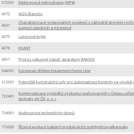
572301
Elektronová mikroskopie (WP8)
4372
INZA Blansko
Charakterizace vrstevnatých systémů s náhodně drsnými rozh
4331
pomocí optických a rtg metod
4375
Laserové brýle
4376
KVANT
4351
Provoz vakuové napař. aparatury BAK550
544301
European 450mm Equipment Demo Line
312501
Pokročilé konstrukční uzly pro automatizaci kontroly ve výrobě 
Komercializace výsledků výzkumu realizovaných v Ústavu příst
722401
techniky AV ČR, v. v. i.
724001
Budoucnost technických oborů
713003
Řízená evoluce bakterií produkujících polyhydroxyalkanoáty