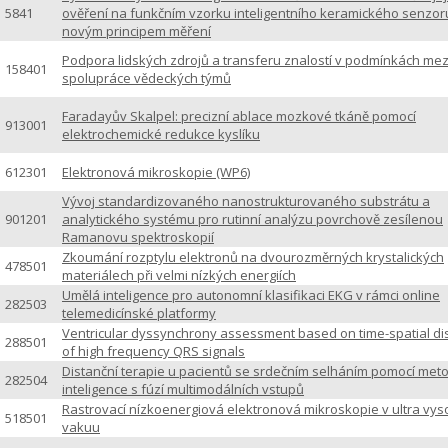
5841
ověření na funkčním vzorku inteligentního keramického senzor
novým principem měření
Podpora lidských zdrojů a transferu znalostí v podmínkách me
158401
spolupráce vědeckých týmů
Faradayův Skalpel: precizní ablace mozkové tkáně pomocí
913001
elektrochemické redukce kyslíku
612301
Elektronová mikroskopie (WP6)
Vývoj standardizovaného nanostrukturovaného substrátu a
901201
analytického systému pro rutinní analýzu povrchově zesílenou
Ramanovu spektroskopií
Zkoumání rozptylu elektronů na dvourozměrných krystalických
478501
materiálech při velmi nízkých energiích
Umělá inteligence pro autonomní klasifikaci EKG v rámci online
282503
telemedicínské platformy
Ventricular dyssynchrony assessment based on time-spatial dis
288501
of high frequency QRS signals
Distanční terapie u pacientů se srdečním selháním pomocí met
282504
inteligence s fúzí multimodálních vstupů
Rastrovací nízkoenergiová elektronová mikroskopie v ultra vy
518501
vakuu