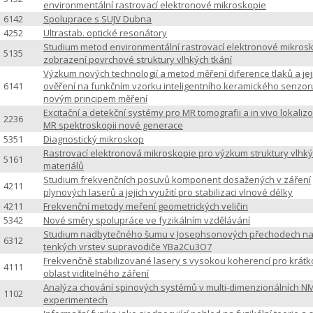
environmentální rastrovací elektronové mikroskopie
6142
Spoluprace s SUJV Dubna
4252
Ultrastab. optické resonátory
Studium metod environmentální rastrovací elektronové mikros
5135
zobrazení povrchové struktury vlhkých tkání
Výzkum nových technologií a metod měření diference tlaků a jej
6141
ověření na funkčním vzorku inteligentního keramického senzor
novým principem měření
Excitační a detekční systémy pro MR tomografii a in vivo lokali
2236
MR spektroskopii nové generace
5351
Diagnostický mikroskop
Rastrovací elektronová mikroskopie pro výzkum struktury vlhk
5161
materiálů
Studium frekvenčních posuvů komponent dosažených v záření
4211
plynových laserů a jejich využití pro stabilizaci vlnové délky
4211
Frekvenční metody meření geometrických veličin
5342
Nové směry spolupráce ve fyzikálním vzdělávání
Studium nadbytečného šumu v Josephsonových přechodech na
6312
tenkých vrstev supravodiče YBa2Cu3O7
Frekvenčně stabilizované lasery s vysokou koherencí pro krát
4111
oblast viditelného záření
Analýza chování spinových systémů v multi-dimenzionálních N
1102
experimentech