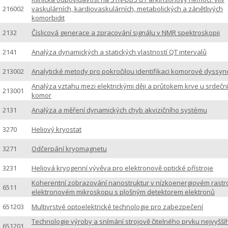
216002
vaskulárních, kardiovaskulárních, metabolických a zánětlivých
komorbidit
2132
Číslicová generace a zpracování signálu v NMR spektroskopii
2141
Analýza dynamických a statických vlastností QT intervalů
213002
Analytické metody pro pokročilou identifikaci komorové dyssyn
Analýza vztahu mezi elektrickými ději a průtokem krve u srdečn
213001
komor
2131
Analýza a měření dynamických chyb akvizičního systému
3270
Heliový kryostat
3271
Odčerpání kryomagnetu
3231
Heliová kryogenní vývěva pro elektronově optické přístroje
Koherentní zobrazování nanostruktur v nízkoenergiovém rastr
6511
elektronovém mikroskopu s plošným detektorem elektronů
651203
Multivrstvé optoelektrické technologie pro zabezpečení
Technologie výroby a snímání strojově čitelného prvku nejvyšší
651201