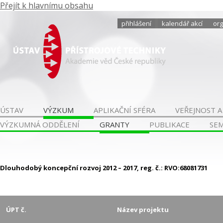
Přejít k hlavnímu obsahu
přihlášení
kalendář akcí
org
ÚSTAV
VÝZKUM
APLIKAČNÍ SFÉRA
VEŘEJNOST A
VÝZKUMNÁ ODDĚLENÍ
GRANTY
PUBLIKACE
SE
Dlouhodobý koncepční rozvoj 2012 – 2017, reg. č.: RVO:68081731
ÚPT č.
Název projektu