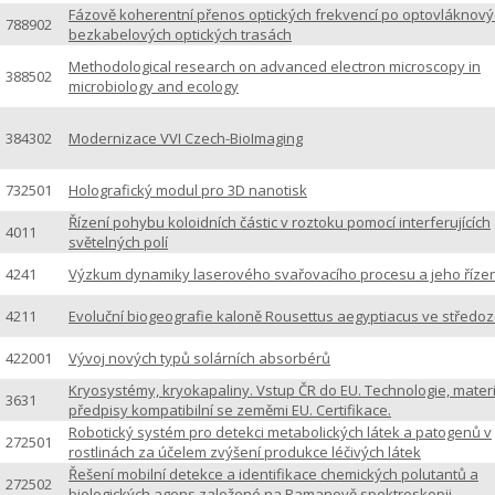
Fázově koherentní přenos optických frekvencí po optovláknový
788902
bezkabelových optických trasách
Methodological research on advanced electron microscopy in
388502
microbiology and ecology
384302
Modernizace VVI Czech-BioImaging
732501
Holografický modul pro 3D nanotisk
Řízení pohybu koloidních částic v roztoku pomocí interferujících
4011
světelných polí
4241
Výzkum dynamiky laserového svařovacího procesu a jeho řízen
4211
Evoluční biogeografie kaloně Rousettus aegyptiacus ve středo
422001
Vývoj nových typů solárních absorbérů
Kryosystémy, kryokapaliny. Vstup ČR do EU. Technologie, materi
3631
předpisy kompatibilní se zeměmi EU. Certifikace.
Robotický systém pro detekci metabolických látek a patogenů v
272501
rostlinách za účelem zvýšení produkce léčivých látek
Řešení mobilní detekce a identifikace chemických polutantů a
272502
biologických agens založené na Ramanově spektroskopii