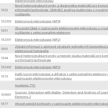
elektronovém mikroskopu
Nové heterostrukturní prvky a diagnostika materiálů pro komun
5522
informační technologie. SEM/AES analýza multivrstev s vysoký
rozlišením.
552303
Elektronová mikroskopie (WP9)
Zkoumání látek v rastrovacím elektronovém mikroskopu s vys
5531
rozlišením s velmi pomalými elektrony
552301
Elektronová mikroskopie (WP2)
Získání informací o atomové struktuře jednotlivých biomolekul
5501
elektronové holografie
Nové heterostrukturní prvky a metody studia materiálů pro ko
5544
a informační technologie
552302
Elektronová mikroskopie (WP3)
Další rozvoj mikroskopie a difrakce s velmi pomalými elektrony 
5513
rastrovacím elektronovém mikroskopu
Academic TTO
Sources, Interaction with Matter, Detection and Analysis of Low
550001
Electrons 2
5517
Vlnově optické kontrasty v rastrovacím elektronovém mikrosko