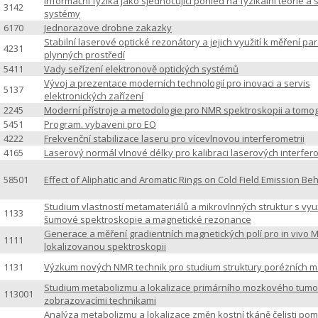
Informační fyzika jako sjednocující pohled na fyzikální teorie a s
3142
systémy
6170
Jednorazove drobne zakazky
Stabilní laserové optické rezonátory a jejich využití k měření p
4231
plynných prostředí
5411
Vady seřízení elektronově optických systémů
Vývoj a prezentace moderních technologií pro inovaci a servis
5137
elektronických zařízení
2245
Moderní přístroje a metodologie pro NMR spektroskopii a tomog
5451
Program. vybaveni pro EO
4222
Frekvenční stabilizace laseru pro vícevlnovou interferometrii
4165
Laserový normál vlnové délky pro kalibraci laserových interfer
58501
Effect of Aliphatic and Aromatic Rings on Cold Field Emission Be
Studium vlastností metamateriálů a mikrovlnných struktur s vyu
1133
šumové spektroskopie a magnetické rezonance
Generace a měření gradientních magnetických polí pro in vivo 
1111
lokalizovanou spektroskopii
1131
Výzkum nových NMR technik pro studium struktury porézních m
Studium metabolizmu a lokalizace primárního mozkového tum
113001
zobrazovacími technikami
Analýza metabolizmu a lokalizace změn kostní tkáně čelisti po