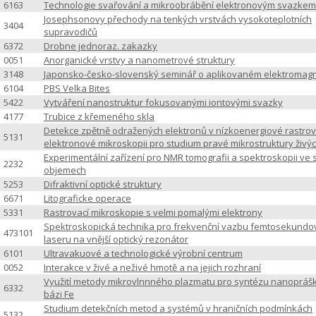
6163
Technologie svařování a mikroobrábění elektronovým svazkem
Josephsonovy přechody na tenkých vrstvách vysokoteplotních
3404
supravodičů
6372
Drobne jednoraz. zakazky
0051
Anorganické vrstvy a nanometrové struktury
3148
Japonsko-česko-slovenský seminář o aplikovaném elektromag
6104
PBS Velka Bites
5422
Vytváření nanostruktur fokusovanými iontovými svazky
4177
Trubice z křemeného skla
Detekce zpětně odražených elektronů v nízkoenergiové rastrov
5131
elektronové mikroskopii pro studium pravé mikrostruktury živýc
Experimentální zařízení pro NMR tomografii a spektroskopii ve 
2232
objemech
5253
Difraktivní optické struktury
6671
Litograficke operace
5331
Rastrovací mikroskopie s velmi pomalými elektrony
Spektroskopická technika pro frekvenční vazbu femtosekund
473101
laseru na vnější optický rezonátor
6101
Ultravakuové a technologické výrobní centrum
0052
Interakce v živé a neživé hmotě a na jejich rozhraní
Využití metody mikrovlnnného plazmatu pro syntézu nanopráš
6332
bázi Fe
Studium detekčních metod a systémů v hraničních podmínkách
5132