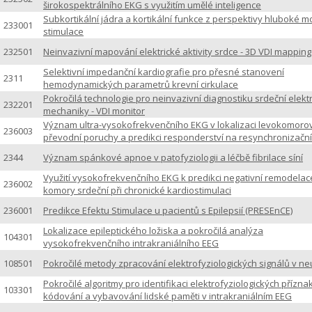
širokospektrálního EKG s využitím umělé inteligence
Subkortikální jádra a kortikální funkce z perspektivy hluboké 
233001
stimulace
232501
Neinvazivní mapování elektrické aktivity srdce - 3D VDI mapping
Selektivní impedanční kardiografie pro přesné stanovení
2311
hemodynamických parametrů krevní cirkulace
Pokročilá technologie pro neinvazivní diagnostiku srdeční elekt
232201
mechaniky - VDI monitor
Význam ultra-vysokofrekvenčního EKG v lokalizaci levokomoro
236003
převodní poruchy a predikci responderství na resynchronizační 
2344
Význam spánkové apnoe v patofyziologii a léčbě fibrilace síní
Využití vysokofrekvenčního EKG k predikci negativní remodelac
236002
komory srdeční při chronické kardiostimulaci
236001
Predikce Efektu Stimulace u pacientů s Epilepsií (PRESEnCE)
Lokalizace epileptického ložiska a pokročilá analýza
104301
vysokofrekvenčního intrakraniálního EEG
108501
Pokročilé metody zpracování elektrofyziologických signálů v neu
Pokročilé algoritmy pro identifikaci elektrofyziologických přízna
103301
kódování a vybavování lidské paměti v intrakraniálním EEG