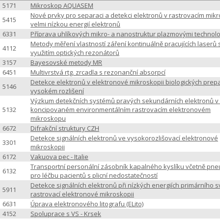
5171
Mikroskop AQUASEM
Nové prvky pro separaci a detekci elektronů v rastrovacím mik
5415
velmi nízkou energií elektronů
6331
Příprava uhlíkových mikro- a nanostruktur plazmovými technol
Metody měření vlastností záření kontinuálně pracujících laserů 
4112
využitím optických rezonátorů
3157
Bayesovské metody MR
6451
Multivrstvá rtg. zrcadla s rezonanční absorpcí
Detekce elektronů v elektronové mikroskopii biologických prepa
5146
vysokém rozlišení
Výzkum detekčních systémů pravých sekundárních elektronů v
5132
koncipovaném environmentálním rastrovacím elektronovém
mikroskopu
6672
Difrakční struktury CZH
Detekce signálních elektronů ve vysokorozlišovací elektronové
3301
mikroskopii
6172
Vakuova pec - Italie
Transportní personální zásobník kapalného kyslíku včetně pne
6132
pro léčbu pacientů s plicní nedostatečností
Detekce signálních elektronů při nízkých energiích primárního 
5911
rastrovací elektronové mikroskopii
6631
Úprava elektronového litografu (ELito)
4152
Spoluprace s VS - Krsek