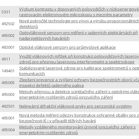
Výzkum kontrastu v dopovaných polovodičích v nízkoenergiov
5331
rastrovacím elektronovém mikroskopu s mezními parametry
Nové pokročilé technologie pro vývoj a výrobu proporcionálníc
492502
detektorů
Optovláknové senzory pro měření v jaderných elektrárnách při
495002
nadprojektových haváriích
492001
Optické vláknové senzory pro průmyslové aplikace
Využití vláknových mřížek při konstrukci polovodičových lasero
4911
zdrojů pro přesnou laserovou interferometrii a spektroskopii
Stabilizované laserové zdroje pro kalibrace spektrometrů v opt
149401
komunikacích
Zlepšení prevence a zvýšení ochrany bezpečnostních sborů v
495005
inspekcí defektů jaderného paliva
Metody přenosu a detekce scintilačního záření s optickými vlák
495003
energetickým rozlišením zdrojů ionizujícího záření
492501
Nelineární difrakční vláknové prvky pro senzorické systémy
Nová metoda měření odezvy konstrukce ochranné obálky pro za
495001
bezpečnosti JE i v případě těžkých havárií
Metody vzdáleného monitorování úrovně ionizujícího záření s
495004
energetickým rozlišením zdrojů