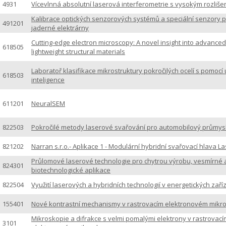
4931
Vícevlnná absolutní laserová interferometrie s vysokým rozliše
Kalibrace optických senzorových systémů a speciální senzory 
491201
jaderné elektrárny
Cutting-edge electron microscopy: A novel insight into advanced
618505
lightweight structural materials
Laboratoř klasifikace mikrostruktury pokročilých ocelí s pomocí
618503
inteligence
611201
NeuralSEM
822503
Pokročilé metody laserové svařování pro automobilový průmys
821202
Narran s.r.o.- Aplikace 1 - Modulární hybridní svařovací hlava L
Průlomové laserové technologie pro chytrou výrobu, vesmírné 
824301
biotechnologické aplikace
822504
Využití laserových a hybridních technologií v energetických zaří
155401
Nové kontrastní mechanismy v rastrovacím elektronovém mikr
Mikroskopie a difrakce s velmi pomalými elektrony v rastrovací
3101