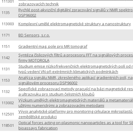
111301
zobrazovacích technik
Rychlé post-akviziční digitální zpracování signálů v NMR spektro
1135
DSP96002
113003
Komplexní umělé elektromagnetické struktury a nanostruktury
1171
BD Sensors, s.r.o.
1151
Gradientní mag. pole pro MR tomograf
Syntéza číslicových filtrů a procesoru FFT na signálových proce
1142
firmy MOTOROLA
Studium emise nízkofrekvenčních elektromagnetických polí od 
1131
typů vedení VN při extrémních klimatických podmínkách
Analýza signálu NMR, zkresleného aplikací gradientních polí, na
1153
signálovém procesoru DSP96002
Specifické zobrazovací metody pracující na bázi magnetické r
1132
a ultrazvuku pro studium čelistních kloubů
Výzkum umělých elektromagnetických materiálů a metamateriál
113002
užitými numerickými a zobrazovacími metodami
Vývoj analytické platformy pro monitoring cirkulace mikroplastů
112501
zemědělské produkci
Optical forces acting on plasmonic nanoparticles as a tool for S
118501
bioassays fabrication