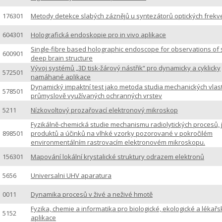
176301
Metody detekce slabých záznějů u syntezátorů optických frekv
604301
Holografická endoskopie pro in vivo aplikace
Single-fibre based holographic endoscope for observations of 
600901
deep brain structure
Vývoj systémů „3D tisk-žárový nástřik“ pro dynamicky a cyklicky
572501
namáhané aplikace
Dynamický impaktní test jako metoda studia mechanických vlas
578501
průmyslově využívaných ochranných vrstev
5211
Nízkovoltový prozařovací elektronový mikroskop
Fyzikálně-chemická studie mechanismu radiolytických procesů, j
898501
produktů a účinků na vlhké vzorky pozorované v pokročilém
environmentálním rastrovacím elektronovém mikroskopu.
156301
Mapování lokální krystalické struktury odrazem elektronů
5656
Universalni UHV aparatura
0011
Dynamika procesů v živé a neživé hmotě
Fyzika, chemie a informatika pro biologické, ekologické a lékařs
5152
aplikace