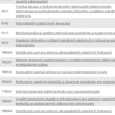
stupně zabezpečení
Tvorba obrazu v nízkoenergiovém rastrovacím elektronovém
6531
mikroskopu prostřednictvím snímání úhlového rozdělení signál
elektronů
6542
Fotovoltaický panel nové generace
5511
Mnohokanálová spektro-mikroskopie pomalými a Augerovými e
Detektor úhlového rozlišení signálních elektronů v nízkoenerg
6533
mikroskopu
788004
Distribuční uzel pro přenos ultrastabilních optických frekvencí
Metody laserové spektroskopie s využitím fotonických vláken 
783001
molekulárním jodem
788503
Kompaktní optická reference na bázi mikrometrické kyvety
784301
Reference optických kmitočtů a laserové standardy pro metrolo
178301
Interferometrické měřicí techniky pro nanopolohování
Využití fotonických služeb e-infrastruktury pro přenosy optickýc
788901
kmitočtů produktovaných vláknovými referencemi
788904
Distribuční uzel pro přenos ultrastabilních optických frekvencí