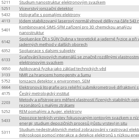
5211
Studium nanostruktur elektronovým svazkem
5251
Vícevrstvý ionizační detektor
5432
Holografie s pomalými elektrony
4113
Jódem stabilizovaný laserový normál vlnové délky na čáře 543
Kombinované SIMS-SFM zařízení pro 3D chemickou analýzu
5401
nanostruktur
Spolupráce ČR s SÚJV Dubna v teoretické a jaderné fyzice a při v
6142
jaderných method v dalších oborech
6352
Spoluprace s dalsimi subjekty
Svařování kovových materiálů se značně rozdílnými vlastnostm
6133
elektronovým svazkem
0050
Aplikovaná fyzika jako základ technických věd
3133
NMR za hranicemi homogenity a šumu
5752
Ionizacni detektor v environmen. SEM
6664
Elektronová litografie pro reliéfní submikrometrové difraktivní s
4175
Český metrologický institut
Metody a přístroje pro měření vlastností řízených stabilních opt
2203
rezonátorů s malými ztrátami
5252
REM pomalými a Auger. elektrony
Depozice tenkých vrstev fokusovaným iontovým svazkem o ní
5433
energii; studium depozičních procesů (růstu vrstev) in situ
Studium nedestruktivních metod zobrazování v rastrovací elek
5311
mikroskopii pomocí interakce a detekce elektronů s nízkou ener