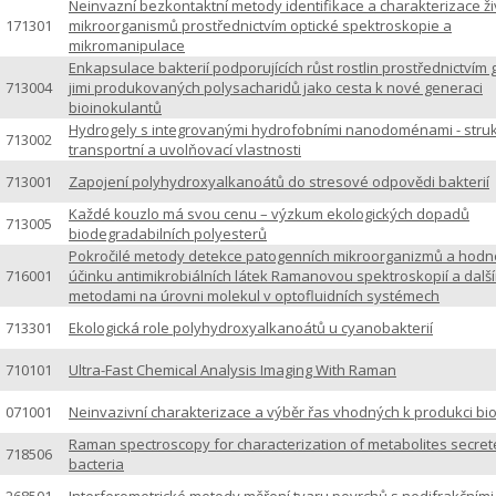
Neinvazní bezkontaktní metody identifikace a charakterizace ž
171301
mikroorganismů prostřednictvím optické spektroskopie a
mikromanipulace
Enkapsulace bakterií podporujících růst rostlin prostřednictvím 
713004
jimi produkovaných polysacharidů jako cesta k nové generaci
bioinokulantů
Hydrogely s integrovanými hydrofobními nanodoménami - struk
713002
transportní a uvolňovací vlastnosti
713001
Zapojení polyhydroxyalkanoátů do stresové odpovědi bakterií
Každé kouzlo má svou cenu – výzkum ekologických dopadů
713005
biodegradabilních polyesterů
Pokročilé metody detekce patogenních mikroorganizmů a hodn
716001
účinku antimikrobiálních látek Ramanovou spektroskopií a dalš
metodami na úrovni molekul v optofluidních systémech
713301
Ekologická role polyhydroxyalkanoátů u cyanobakterií
710101
Ultra-Fast Chemical Analysis Imaging With Raman
071001
Neinvazivní charakterizace a výběr řas vhodných k produkci bio
Raman spectroscopy for characterization of metabolites secre
718506
bacteria