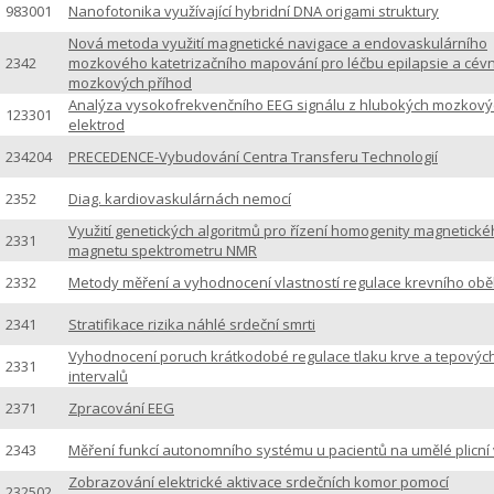
983001
Nanofotonika využívající hybridní DNA origami struktury
Nová metoda využití magnetické navigace a endovaskulárního
2342
mozkového katetrizačního mapování pro léčbu epilapsie a cévn
mozkových příhod
Analýza vysokofrekvenčního EEG signálu z hlubokých mozkový
123301
elektrod
234204
PRECEDENCE-Vybudování Centra Transferu Technologií
2352
Diag. kardiovaskulárnách nemocí
Využití genetických algoritmů pro řízení homogenity magnetické
2331
magnetu spektrometru NMR
2332
Metody měření a vyhodnocení vlastností regulace krevního ob
2341
Stratifikace rizika náhlé srdeční smrti
Vyhodnocení poruch krátkodobé regulace tlaku krve a tepovýc
2331
intervalů
2371
Zpracování EEG
2343
Měření funkcí autonomního systému u pacientů na umělé plicní v
Zobrazování elektrické aktivace srdečních komor pomocí
232502