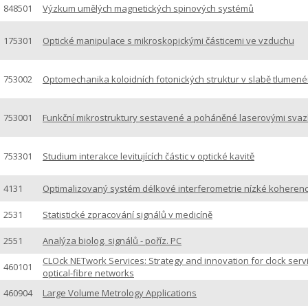
848501
Výzkum umělých magnetických spinových systémů
175301
Optické manipulace s mikroskopickými částicemi ve vzduchu
753002
Optomechanika koloidních fotonických struktur v slabě tlumen
753001
Funkční mikrostruktury sestavené a poháněné laserovými svaz
753301
Studium interakce levitujících částic v optické kavitě
4131
Optimalizovaný systém délkové interferometrie nízké koheren
2531
Statistické zpracování signálů v medicíně
2551
Analýza biolog. signálů - poříz. PC
CLOck NETwork Services: Strategy and innovation for clock serv
460101
optical-fibre networks
460904
Large Volume Metrology Applications