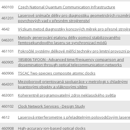
460103
Czech National Quantum Communication Infrastructure
Laserové snímače délky pro diagnostiku geometrických rozměr
461201
povrchových vad v přesném strojírenství
4642
Výzkum metod diagnostiky koncových měrek pro přesné strojíre
Metody generování etalonu délky pomocí stabilizovaného
046301
femtosekundového laseru se synchronizací módů
461101
Pokročilé systémy délkové měřící techniky pro limitní provozní
18SIB06 TiFOON - Advanced time/frequency comparison and
460905
dissemination through optical telecommunication networks
460906
TSCAC Two-species composite atomic clocks
Mezioborově orientovaná spolupráce v metrologii s chladnými
464301
kvantovými objekty a vláknovými sítěmi
463001
Koherentně programovatelný zdroj neklasického světla
460102
Clock Network Services - Design Study
4612
Laserová interferometrie s přeladitelným polovodičovým laser
460908
High-accuracy ion-based optical clocks