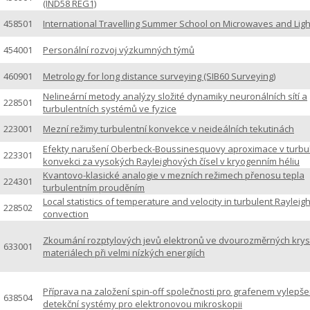
(IND58 REG1)
458501
International Travelling Summer School on Microwaves and Lig
454001
Personální rozvoj výzkumných týmů
460901
Metrology for long distance surveying (SIB60 Surveying)
Nelineární metody analýzy složité dynamiky neuronálních sítí a
228501
turbulentních systémů ve fyzice
223001
Mezní režimy turbulentní konvekce v neideálních tekutinách
Efekty narušení Oberbeck-Boussinesquovy aproximace v turbu
223301
konvekci za vysokých Rayleighových čísel v kryogenním héliu
Kvantovo-klasické analogie v mezních režimech přenosu tepla
224301
turbulentním prouděním
Local statistics of temperature and velocity in turbulent Raylei
228502
convection
Zkoumání rozptylových jevů elektronů ve dvourozměrných krys
633001
materiálech při velmi nízkých energiích
Příprava na založení spin-off společnosti pro grafenem vylepš
638504
detekční systémy pro elektronovou mikroskopii