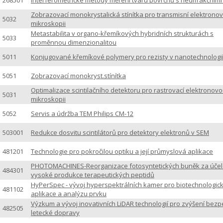
268501
Interferometrické metody měření tvaru povrchů s nedifrakčními
Zobrazovací monokrystalická stínítka pro transmisní elektrono
5032
mikroskopii
Metastabilita v organo-křemíkových hybridních strukturách s
5033
proměnnou dimenzionalitou
5011
Konjugované křemíkové polymery pro rezisty v nanotechnologi
5051
Zobrazovací monokryst.stínítka
Optimalizace scintilačního detektoru pro rastrovací elektronov
5031
mikroskopii
5052
Servis a údržba TEM Philips CM-12
503001
Redukce dosvitu scintilátorů pro detektory elektronů v SEM
481201
Technologie pro pokročilou optiku a její průmyslová aplikace
PHOTOMACHINES-Reorganizace fotosyntetických buněk za úče
484301
vysoké produkce terapeutických peptidů
HyPerSpec - vývoj hyperspektrálních kamer pro biotechnologic
481102
aplikace a analýzu prvku
Výzkum a vývoj inovativních LiDAR technologií pro zvýšení bezp
482505
letecké dopravy