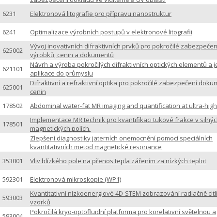
6231
Elektronová litografie pro přípravu nanostruktur
6241
Optimalizace výrobních postupů v elektronové litografii
Vývoj inovativních difraktivních prvků pro pokročilé zabezpečen
625002
výrobků, cenin a dokumentů
Návrh a výroba pokročilých difraktivních optických elementů a je
621101
aplikace do průmyslu
Difraktivní a refraktivní optika pro pokročilé zabezpečení dok
625001
cenin
178502
Abdominal water-fat MR imaging and quantification at ultra-high
Implementace MR technik pro kvantifikaci tukové frakce v silný
178501
magnetických polích.
Zlepšení diagnostiky jaterních onemocnění pomocí speciálních
kvantitativních metod magnetické resonance
353001
Vliv blízkého pole na přenos tepla zářením za nízkých teplot
592301
Elektronová mikroskopie (WP1)
Kvantitativní nízkoenergiové 4D-STEM zobrazování radiačně citl
593003
vzorků
Pokročilá kryo-optofluidní platforma pro korelativní světelnou a
593004