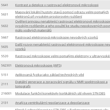
5641
Kontrast a detekce v rastrovací elektronové mikroskopii
Mapování lokální hustoty stavů pomocí odrazu velmi pomalých
5631
elektronů při vysokém prostorovém rozlišení
Ověření principu nenabíjející rastrovací elektronové mikroskopi
5632
vysokým rozlišením a jeho použití ke studiu nepokovených pov
málo vodivých materiálů
5667
Rastrovací elektronová mikroskopie nevodivých vzorků
Další rozvoj nenabíjející rastrovací elektronové mikroskopie ne
5635
vzorků
5520
Rastrovací mikroskopie velmi pomalými elektrony v ultravysok
562301
Elektronová mikroskopie (WP5)
5151
Aplikovaná fyzika jako základ technických věd
Digitální generace a zpracování signálu v NMR spektroskopii a
2111
tomografii
216001
Modulace funkční konektivity kortikálních sítí vlivem STN DBS
2131
Analýza ventrikulární repolarizace a depolarizace
Klinická odpovídavost na STN-DBS u Parkinsonovy nemoci: vliv