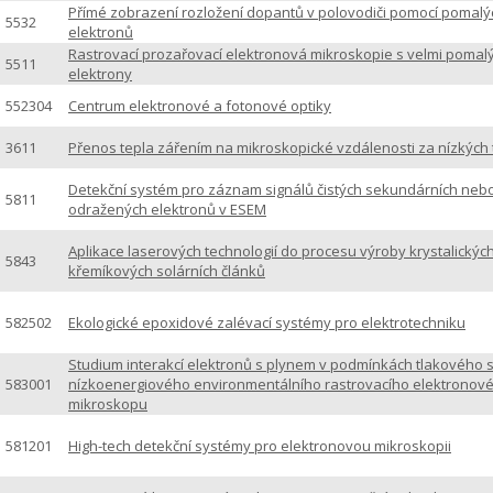
Přímé zobrazení rozložení dopantů v polovodiči pomocí pomalý
5532
elektronů
Rastrovací prozařovací elektronová mikroskopie s velmi pomal
5511
elektrony
552304
Centrum elektronové a fotonové optiky
3611
Přenos tepla zářením na mikroskopické vzdálenosti za nízkých 
Detekční systém pro záznam signálů čistých sekundárních neb
5811
odražených elektronů v ESEM
Aplikace laserových technologií do procesu výroby krystalickýc
5843
křemíkových solárních článků
582502
Ekologické epoxidové zalévací systémy pro elektrotechniku
Studium interakcí elektronů s plynem v podmínkách tlakového
583001
nízkoenergiového environmentálního rastrovacího elektronov
mikroskopu
581201
High-tech detekční systémy pro elektronovou mikroskopii