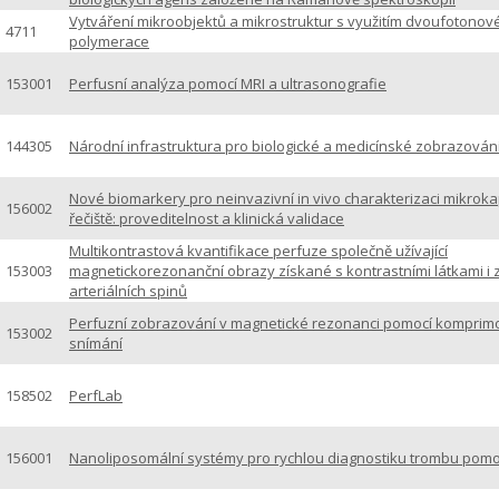
Vytváření mikroobjektů a mikrostruktur s využitím dvoufotonov
4711
polymerace
153001
Perfusní analýza pomocí MRI a ultrasonografie
144305
Národní infrastruktura pro biologické a medicínské zobrazován
Nové biomarkery pro neinvazivní in vivo charakterizaci mikroka
156002
řečiště: proveditelnost a klinická validace
Multikontrastová kvantifikace perfuze společně užívající
153003
magnetickorezonanční obrazy získané s kontrastními látkami i
arteriálních spinů
Perfuzní zobrazování v magnetické rezonanci pomocí kompri
153002
snímání
158502
PerfLab
156001
Nanoliposomální systémy pro rychlou diagnostiku trombu pomo