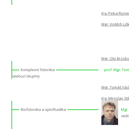
Ing. Petra Rizn
Mgr. Vojtěch Liš
Mgr. Oto Brzobo
Komplexní fotonika
prof. Mgr. Tom
vedoucí skupiny
Mgr. Tomáš Václ
Ing. Miroslav St
Biofotonika a optofluidika
Mgr.
vedo