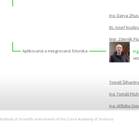
Ing. Darya Zhur
Bc. Josef Krušin
Mgr. Zdeněk Pilá
Aplikovaná a integrovaná fotonika
Ing
ved
Tomáš Šilhan
In
Ing. Tomáš Plich
Ing. Alžběta Gje
Institute of Scientific Instruments of the Czech Academy of Sciences