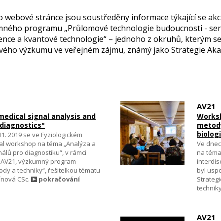
o webové stránce jsou soustředěny informace týkající se akc
ného programu „Průlomové technologie budoucnosti - senzo
gence a kvantové technologie“ – jednoho z okruhů, kterým s
vého výzkumu ve veřejném zájmu, známý jako Strategie Aka
AV21
edical signal analysis and
Worksh
 diagnostics"
metody
biologi
 11. 2019 se ve Fyziologickém
al workshop na téma „Analýza a
Ve dnech
álů pro diagnostiku“, v rámci
na téma
e AV21, výzkumný program
interdis
dy a techniky“, řešitelkou tématu
byl usp
bínová CSc.
pokračování
Strateg
technik
AV21