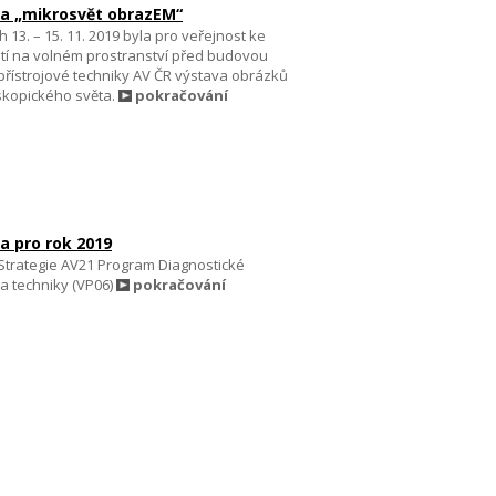
a „mikrosvět obrazEM“
 13. – 15. 11. 2019 byla pro veřejnost ke
tí na volném prostranství před budovou
přístrojové techniky AV ČR výstava obrázků
skopického světa.
pokračování
 pro rok 2019
 Strategie AV21 Program Diagnostické
a techniky (VP06)
pokračování