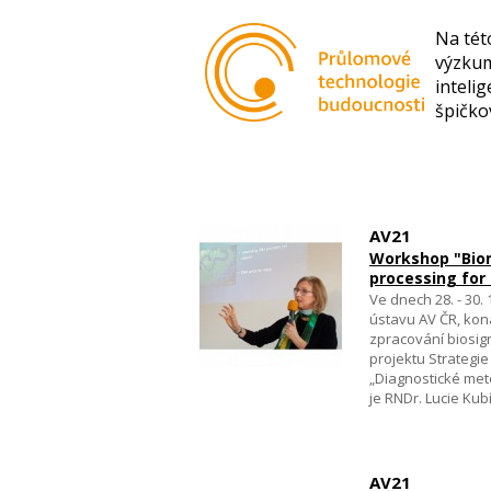
Na tét
výzkum
inteli
špičko
AV21
Workshop "Biom
processing for
Ve dnech 28. - 30.
ústavu AV ČR, kon
zpracování biosign
projektu Strategi
„Diagnostické meto
je RNDr. Lucie Ku
AV21