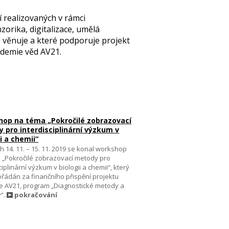
í realizovaných v rámci
rika, digitalizace, umělá
e věnuje a které podporuje projekt
demie věd AV21.
op na téma „Pokročilé zobrazovací
 pro interdisciplinární výzkum v
i a chemii“
 14. 11. – 15. 11. 2019 se konal workshop
 „Pokročilé zobrazovací metody pro
ciplinární výzkum v biologii a chemii“, který
ořádán za finančního přispění projektu
ie AV21, program „Diagnostické metody a
y“.
pokračování