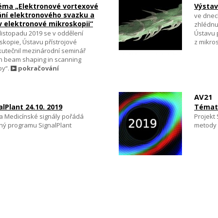
éma „Elektronové vortexové
Výstav
ání elektronového svazku a
ve dnech
 v elektronové mikroskopii“
zhlédnu
 listopadu 2019 se v oddělení
Ústavu 
skopie, Ústavu přístrojové
z mikro
kutečnil mezinárodní seminář
n beam shaping in scanning
py“.
pokračování
AV21
lPlant 24.10. 2019
Témata
a Medicínské signály pořádá
Projekt
ý programu SignalPlant
metody 