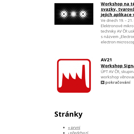
Workshop na t
svazky, tvarov
jejich aplikace
Ve dnech 19. – 21.
Elektronové mikro
techniky AV ČR us
s názvem „Electro
electron microsco
AV21
Workshop Signa
ÚPT AV ČR, skupin
workshop věnovan
pokračování
Stránky
« první
‹ předchozí