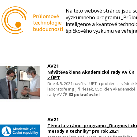
Na této webové stránce jsou so
výzkumného programu „Průlomov
inteligence a kvantové technol
špičkového výzkumu ve veřejn
AV21
Návštěva člena Akademické rady AV ČR
v ÚPT
Dne 4. 5. 2021 navštívil UPT a prohlédl si vědecké
laboratoře Ing. Jiří Plešek, CSc., člen Akademické
rady AV ČR.
pokračování
AV21
Témata v rámci programu „Diagnostick
metody a techniky“ pro rok 2021
Témata realizovaná v roce 2021 za finančního