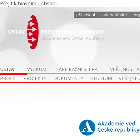
Přejít k hlavnímu obsahu
přihlášení
kalendář akcí
org
ÚSTAV
VÝZKUM
APLIKAČNÍ SFÉRA
VEŘEJNOST A
PROFIL
PROJEKTY
DOKUMENTY
STUDIUM
VEŘEJNÉ