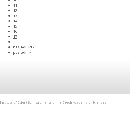
11
12
13
14
15
16
17
…
následující ›
poslední »
Institute of Scientific Instruments of the Czech Academy of Sciences