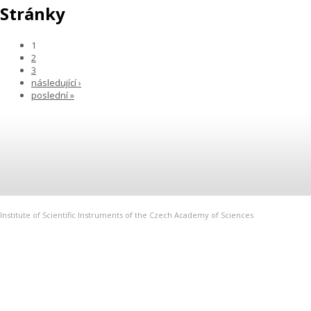
Stránky
1
2
3
následující ›
poslední »
Institute of Scientific Instruments of the Czech Academy of Sciences