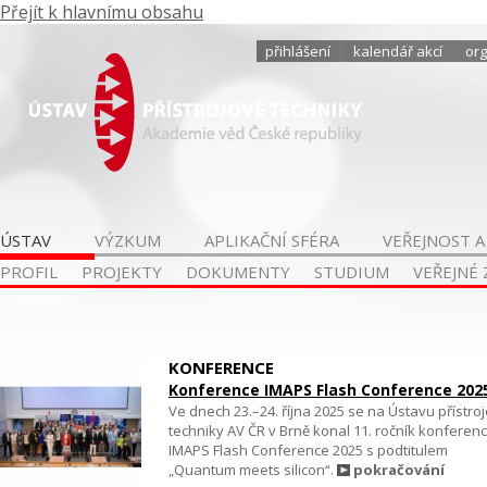
Přejít k hlavnímu obsahu
přihlášení
kalendář akcí
org
ÚSTAV
VÝZKUM
APLIKAČNÍ SFÉRA
VEŘEJNOST A
PROFIL
PROJEKTY
DOKUMENTY
STUDIUM
VEŘEJNÉ
KONFERENCE
Konference IMAPS Flash Conference 202
Ve dnech 23.–24. října 2025 se na Ústavu přístro
techniky AV ČR v Brně konal 11. ročník konferen
IMAPS Flash Conference 2025 s podtitulem
„Quantum meets silicon“.
pokračování