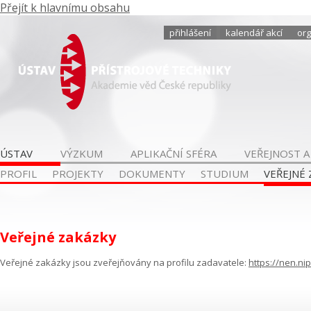
Přejít k hlavnímu obsahu
přihlášení
kalendář akcí
org
ÚSTAV
VÝZKUM
APLIKAČNÍ SFÉRA
VEŘEJNOST A
PROFIL
PROJEKTY
DOKUMENTY
STUDIUM
VEŘEJNÉ
Veřejné zakázky
Veřejné zakázky jsou zveřejňovány na profilu zadavatele:
https://nen.ni