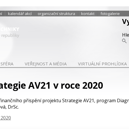
ní
kalendář akcí
organizační struktura
kontakt
fotogalerie
V
Hl
 SFÉRA
VEŘEJNOST A MÉDIA
VIRTUÁLNÍ PROHLÍDKA
tegie AV21 v roce 2020
finančního přispění projektu Strategie AV21, program Diagn
vá, DrSc.
 2020