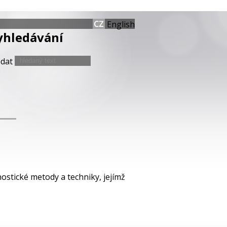
English
yhledávání
edat
ostické metody a techniky, jejímž