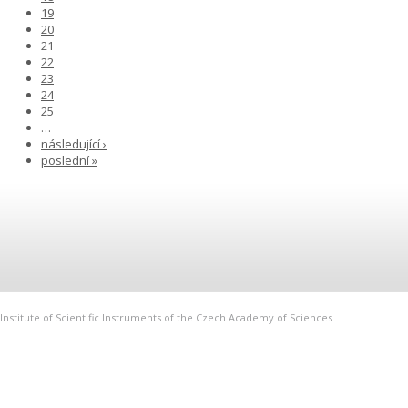
19
20
21
22
23
24
25
…
následující ›
poslední »
Institute of Scientific Instruments of the Czech Academy of Sciences