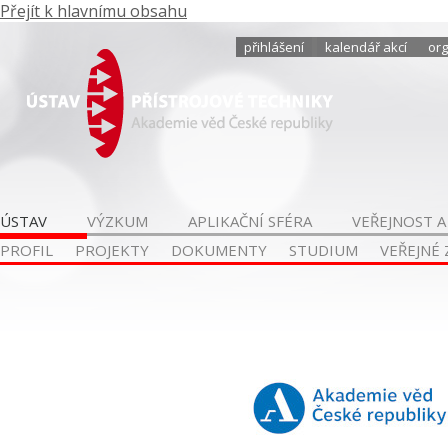
Přejít k hlavnímu obsahu
přihlášení
kalendář akcí
org
ÚSTAV
VÝZKUM
APLIKAČNÍ SFÉRA
VEŘEJNOST A
PROFIL
PROJEKTY
DOKUMENTY
STUDIUM
VEŘEJNÉ