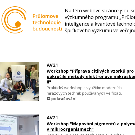
Na této webové stránce jsou so
výzkumného programu „Průlomov
inteligence a kvantové technol
špičkového výzkumu ve veřejn
AV21
Workshop "Příprava citlivých vzorků pro
pokročilé metody elektronové mikrosko
II"
Praktický workshop s využitím moderních
mrazových technik používaných ve fixaci.
pokračování
AV21
Workshop "Mapování pigmentů a polym
v mikroorganismech"
Dne 12. 9. 2018 se ve spolupráci s Fakultou