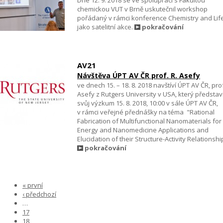
chemickou VUT v Brně uskutečnil workshop
pořádaný v rámci konference Chemistry and Lif
jako satelitní akce.
pokračování
AV21
Návštěva ÚPT AV ČR prof. R. Asefy
ve dnech 15. – 18. 8. 2018 navštíví ÚPT AV ČR, prof
Asefy z Rutgers University v USA, který představ
svůj výzkum 15. 8. 2018, 10:00 v sále ÚPT AV ČR,
v rámci veřejné přednášky na téma "Rational
Fabrication of Multifunctional Nanomaterials for
Energy and Nanomedicine Applications and
Elucidation of their Structure-Activity Relationshi
pokračování
« první
‹ předchozí
…
17
18