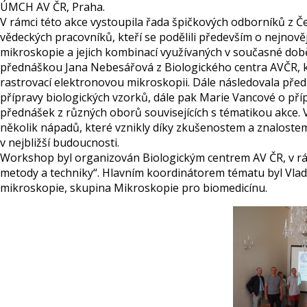
ÚMCH AV ČR, Praha.
V rámci této akce vystoupila řada špičkových odborníků z 
vědeckých pracovníků, kteří se podělili především o nejnově
mikroskopie a jejich kombinací využívaných v současné dob
přednáškou Jana Nebesářová z Biologického centra AVČR, k
rastrovací elektronovou mikroskopii. Dále následovala pře
přípravy biologických vzorků, dále pak Marie Vancové o příp
přednášek z různých oborů souvisejících s tématikou akce. 
několik nápadů, které vznikly díky zkušenostem a znalost
v nejbližší budoucnosti.
Workshop byl organizován Biologickým centrem AV ČR, v r
metody a techniky“. Hlavním koordinátorem tématu byl Vladi
mikroskopie, skupina Mikroskopie pro biomedicínu.