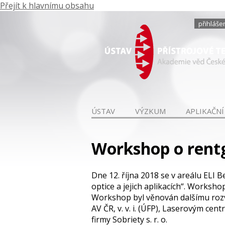
Přejít k hlavnímu obsahu
přihláše
ÚSTAV
VÝZKUM
APLIKAČNÍ
Workshop o rentg
Dne 12. října 2018 se v areálu ELI
optice a jejich aplikacích“. Worksh
Workshop byl věnován dalšímu rozvo
AV ČR, v. v. i. (ÚFP), Laserovým c
firmy Sobriety s. r. o.