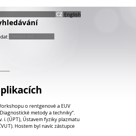
English
yhledávání
edat
plikacích
 „Workshopu o rentgenové a EUV
 Diagnostické metody a techniky“.
. i. (ÚPT), Ústavem fyziky plazmatu
ČVUT). Hostem byl navíc zástupce