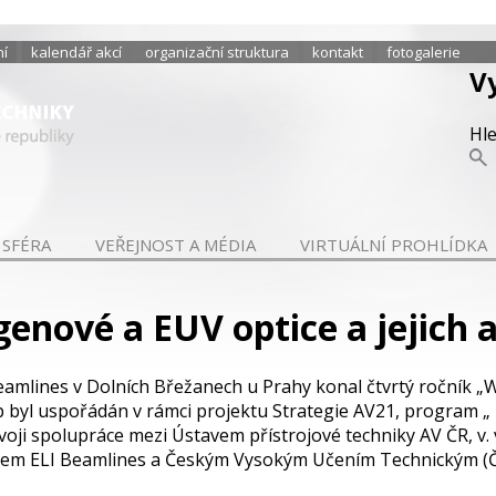
ní
kalendář akcí
organizační struktura
kontakt
fotogalerie
V
Hl
 SFÉRA
VEŘEJNOST A MÉDIA
VIRTUÁLNÍ PROHLÍDKA
enové a EUV optice a jejich a
 Beamlines v Dolních Břežanech u Prahy konal čtvrtý ročník
op byl uspořádán v rámci projektu Strategie AV21, program „
ji spolupráce mezi Ústavem přístrojové techniky AV ČR, v. v
entrem ELI Beamlines a Českým Vysokým Učením Technickým (