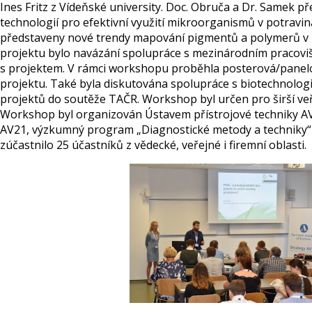
Ines Fritz z Vídeňské university. Doc. Obruča a Dr. Samek 
technologií pro efektivní využití mikroorganismů v potravin
představeny nové trendy mapování pigmentů a polymerů v mi
projektu bylo navázání spolupráce s mezinárodním pracoviš
s projektem. V rámci workshopu proběhla posterová/panelo
projektu. Také byla diskutována spolupráce s biotechnolog
projektů do soutěže TAČR. Workshop byl určen pro širší ve
Workshop byl organizován Ústavem přístrojové techniky AV 
AV21, výzkumný program „Diagnostické metody a techniky“
zúčastnilo 25 účastníků z vědecké, veřejné i firemní oblasti.