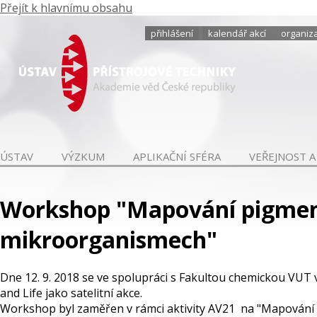
Přejít k hlavnímu obsahu
přihlášení
kalendář akcí
organiza
ÚSTAV
VÝZKUM
APLIKAČNÍ SFÉRA
VEŘEJNOST A
Workshop "Mapování pigmen
mikroorganismech"
Dne 12. 9. 2018 se ve spolupráci s Fakultou chemickou VUT
and Life jako satelitní akce.
Workshop byl zaměřen v rámci aktivity AV21 na "Mapování