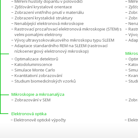
Měření hustoty dopantu v polovodiči
Měře
Zjišťování krystalové orientace
Zjišť
Zobrazení vnitřního pnutí v materiálu
Zobra
Zobrazení krystalické struktury
Zobra
Nenabíjející elektronová mikroskopie
Nena
Rastrovací prozařovací elektronová mikroskopie (STEM) s
Rast
velmi pomalými elektrony
Vývo
Vývoj ultravysokovakuového mikroskopu typu SLEEM
Adap
Adaptace standardního REM na SLEEM (rastrovací
nízkoenergiový elektronový mikroskop)
Mikros
Optimalizace detektorů
Opti
Katodoluminiscence
Kato
Simulace Monte Carlo
Simu
Kvantitativní zobrazování
Kvant
Studium biomedicínských vzorků
Stud
Mikroskopie a mikroanalýza
Zobrazování v SEM
Zobr
Elektronová optika
Elektronově optické výpočty
Elekt