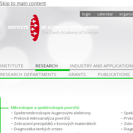
Skip to main content
login
calendar
organiz
INSTITUTE
RESEARCH
INDUSTRY AND APPLICATION
RESEARCH DEPARTMENTS
GRANTS
PUBLICATIONS
Mikroskopie a spektroskopie povrchů
Spektromikroskopie Augerovými elektrony
Spek
Prvková mikroanalýza povrchů
Prvk
Zobrazení precipitátů v kovových materiálech
Zobr
Diagnostika tenkých vrstev
Diag