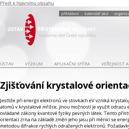
Přejít k hlavnímu obsahu
přihlášení
kalendář akcí
organiza
ÚSTAV
VÝZKUM
APLIKAČNÍ SFÉRA
VEŘEJNOST A
Zjišťování krystalové orient
Jestliže při energii elektronů ve stovkách eV vzniká krystal
atomů v krystalové mřížce, jinou možností je využít odrazu
ovládané zákony kvantové fyziky pevných látek. Tento přístu
orientaci zrna na základě změn jeho jasu při měnící se ene
metodou difrakce rychlých odražených elektronů. Požadavky