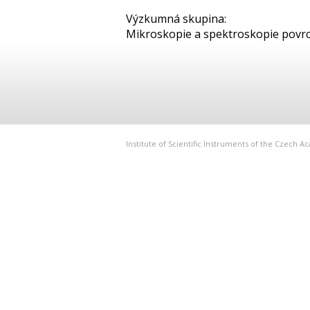
Výzkumná skupina:
Mikroskopie a spektroskopie povr
Institute of Scientific Instruments of the Czech 