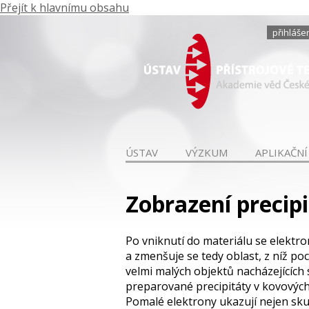
Přejít k hlavnímu obsahu
přihláše
ÚSTAV
VÝZKUM
APLIKAČNÍ
Zobrazení precip
Po vniknutí do materiálu se elektro
a zmenšuje se tedy oblast, z níž p
velmi malých objektů nacházejících
preparované precipitáty v kovových 
Pomalé elektrony ukazují nejen skut