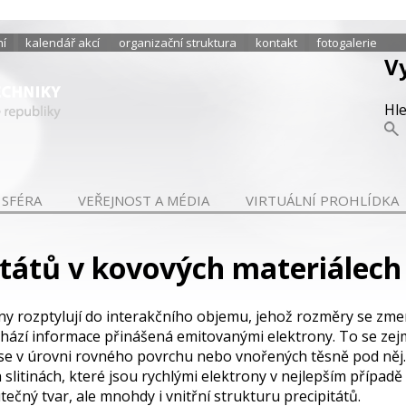
ní
kalendář akcí
organizační struktura
kontakt
fotogalerie
V
Hl
 SFÉRA
VEŘEJNOST A MÉDIA
VIRTUÁLNÍ PROHLÍDKA
itátů v kovových materiálech
ny rozptylují do interakčního objemu, jehož rozměry se zmenš
ochází informace přinášená emitovanými elektrony. To se ze
 se v úrovni rovného povrchu nebo vnořených těsně pod něj
slitinách, které jsou rychlými elektrony v nejlepším případ
ečný tvar, ale mnohdy i vnitřní strukturu precipitátů.