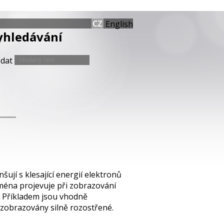
English
yhledávání
edat
ují s klesající energií elektronů
jména projevuje při zobrazování
. Příkladem jsou vhodně
ě zobrazovány silně rozostřené.