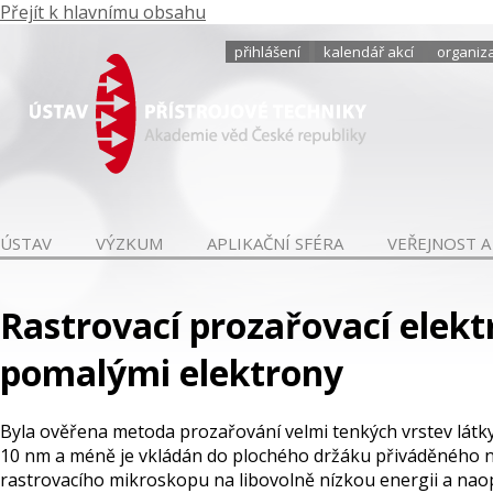
Přejít k hlavnímu obsahu
přihlášení
kalendář akcí
organiza
ÚSTAV
VÝZKUM
APLIKAČNÍ SFÉRA
VEŘEJNOST A
Rastrovací prozařovací elek
pomalými elektrony
Byla ověřena metoda prozařování velmi tenkých vrstev látky
10 nm a méně je vkládán do plochého držáku přiváděného na
rastrovacího mikroskopu na libovolně nízkou energii a nao