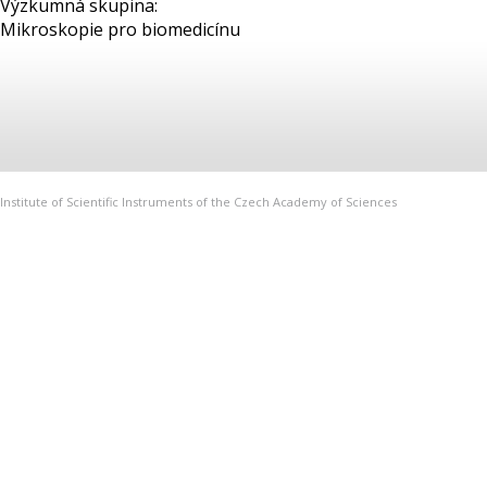
Výzkumná skupina:
Mikroskopie pro biomedicínu
Institute of Scientific Instruments of the Czech Academy of Sciences