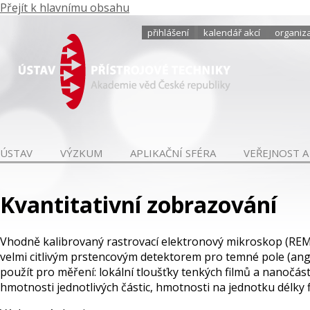
Přejít k hlavnímu obsahu
přihlášení
kalendář akcí
organiza
ÚSTAV
VÝZKUM
APLIKAČNÍ SFÉRA
VEŘEJNOST A
Kvantitativní zobrazování
Vhodně kalibrovaný rastrovací elektronový mikroskop (REM)
velmi citlivým prstencovým detektorem pro temné pole (angl.
použít pro měření: lokální tloušťky tenkých filmů a nanočá
hmotnosti jednotlivých částic, hmotnosti na jednotku délky 