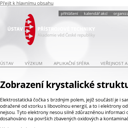
Přejít k hlavnímu obsahu
přihlášení
kalendář akcí
organiza
ÚSTAV
VÝZKUM
APLIKAČNÍ SFÉRA
VEŘEJNOST A
Zobrazení krystalické strukt
Elektrostatická čočka s brzdným polem, jejíž součástí je i
odražené od vzorku s libovolnou energií, a to i elektrony od
nejsou. Tyto elektrony nesou silně zdůrazněnou informaci o 
dosahováno na površích zbavených oxidových a kontaminačn