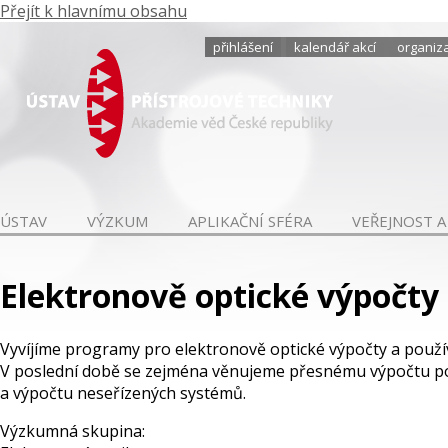
Přejít k hlavnímu obsahu
přihlášení
kalendář akcí
organiza
ÚSTAV
VÝZKUM
APLIKAČNÍ SFÉRA
VEŘEJNOST A
Elektronově optické výpočty
Vyvíjíme programy pro elektronově optické výpočty a použí
V poslední době se zejména věnujeme přesnému výpočtu po
a výpočtu neseřízených systémů.
Výzkumná skupina: