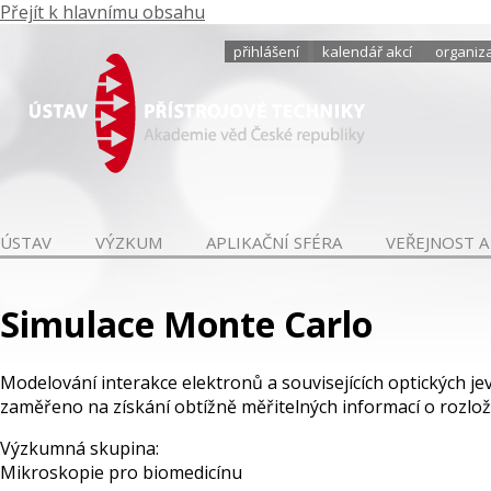
Přejít k hlavnímu obsahu
přihlášení
kalendář akcí
organiza
ÚSTAV
VÝZKUM
APLIKAČNÍ SFÉRA
VEŘEJNOST A
Simulace Monte Carlo
Modelování interakce elektronů a souvisejících optických j
zaměřeno na získání obtížně měřitelných informací o rozlo
Výzkumná skupina:
Mikroskopie pro biomedicínu