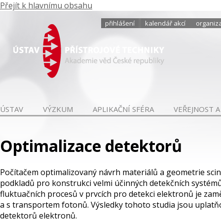
Přejít k hlavnímu obsahu
přihlášení
kalendář akcí
organiza
ÚSTAV
VÝZKUM
APLIKAČNÍ SFÉRA
VEŘEJNOST A
Optimalizace detektorů
Počítačem optimalizovaný návrh materiálů a geometrie scint
podkladů pro konstrukci velmi účinných detekčních systémů, 
fluktuačních procesů v prvcích pro detekci elektronů je zamě
a s transportem fotonů. Výsledky tohoto studia jsou uplatň
detektorů elektronů.