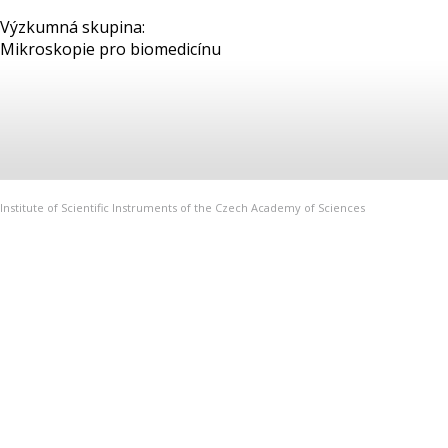
Výzkumná skupina:
Mikroskopie pro biomedicínu
Institute of Scientific Instruments of the Czech Academy of Sciences