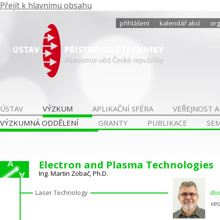
Přejít k hlavnímu obsahu
přihlášení
kalendář akcí
org
ÚSTAV
VÝZKUM
APLIKAČNÍ SFÉRA
VEŘEJNOST A
VÝZKUMNÁ ODDĚLENÍ
GRANTY
PUBLIKACE
SE
Electron and Plasma Technologies
Ing. Martin Zobač, Ph.D.
Laser Technology
doc
ved