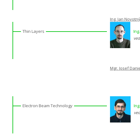
Ing. Jan Novotn
Thin Layers
Ing
ved
Mgr. Josef Danie
Electron Beam Technology
Ing
ved