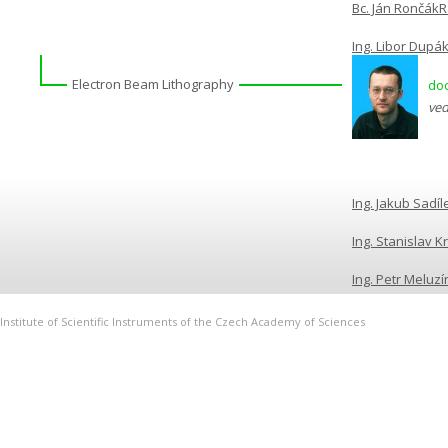
Bc. Ján Rončák
R
Ing. Libor Dupák
Electron Beam Lithography
doc
ved
Ing. Jakub Sadíl
Ing. Stanislav K
Ing. Petr Meluzí
Institute of Scientific Instruments of the Czech Academy of Sciences