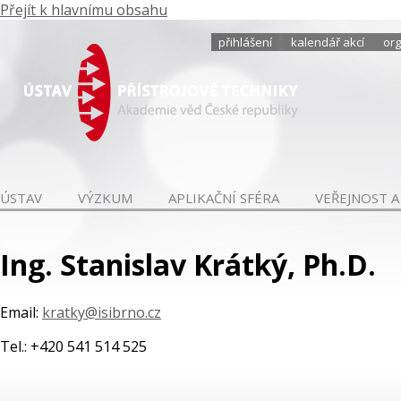
Přejít k hlavnímu obsahu
přihlášení
kalendář akcí
org
ÚSTAV
VÝZKUM
APLIKAČNÍ SFÉRA
VEŘEJNOST A
Ing. Stanislav Krátký, Ph.D.
Email:
kratky@isibrno.cz
Tel.: +420 541 514 525