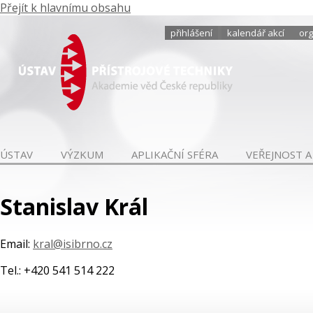
Přejít k hlavnímu obsahu
přihlášení
kalendář akcí
org
ÚSTAV
VÝZKUM
APLIKAČNÍ SFÉRA
VEŘEJNOST A
Stanislav Král
Email:
kral@isibrno.cz
Tel.: +420 541 514 222