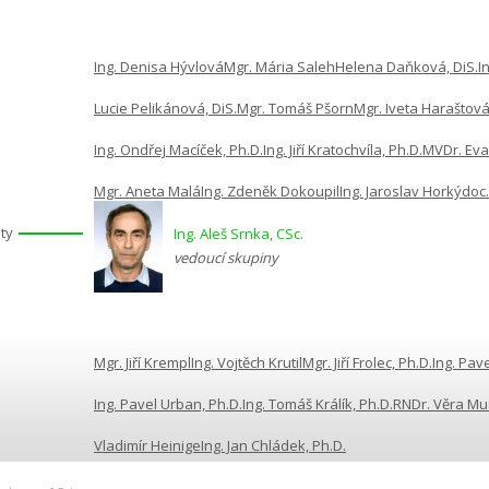
Ing. Denisa Hývlová
Mgr. Mária Saleh
Helena Daňková, DiS.
In
Lucie Pelikánová, DiS.
Mgr. Tomáš Pšorn
Mgr. Iveta Haraštová
Ing. Ondřej Macíček, Ph.D.
Ing. Jiří Kratochvíla, Ph.D.
MVDr. Eva
Mgr. Aneta Malá
Ing. Zdeněk Dokoupil
Ing. Jaroslav Horký
doc.
ty
Ing. Aleš Srnka, CSc.
vedoucí skupiny
Mgr. Jiří Krempl
Ing. Vojtěch Krutil
Mgr. Jiří Frolec, Ph.D.
Ing. Pave
Ing. Pavel Urban, Ph.D.
Ing. Tomáš Králík, Ph.D.
RNDr. Věra Mus
Vladimír Heinige
Ing. Jan Chládek, Ph.D.