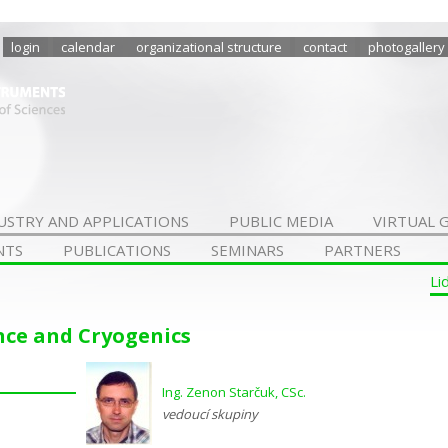
login
calendar
organizational structure
contact
photogallery
USTRY AND APPLICATIONS
PUBLIC MEDIA
VIRTUAL 
NTS
PUBLICATIONS
SEMINARS
PARTNERS
Li
ce and Cryogenics
Ing. Zenon Starčuk, CSc.
vedoucí skupiny