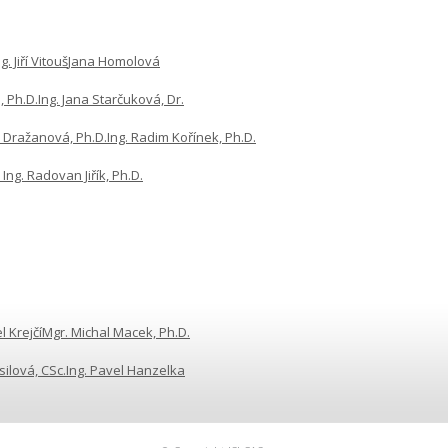
g. Jiří Vitouš
Jana Homolová
, Ph.D.
Ing. Jana Starčuková, Dr.
 Dražanová, Ph.D.
Ing. Radim Kořínek, Ph.D.
 Ing. Radovan Jiřík, Ph.D.
l Krejčí
Mgr. Michal Macek, Ph.D.
ilová, CSc.
Ing. Pavel Hanzelka