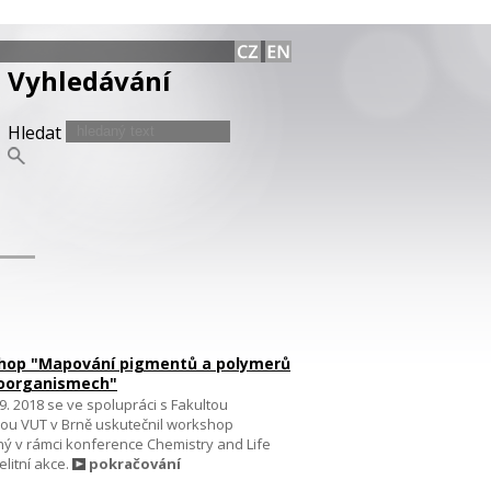
Vyhledávání
Hledat
hop "Mapování pigmentů a polymerů
roorganismech"
9. 2018 se ve spolupráci s Fakultou
ou VUT v Brně uskutečnil workshop
ý v rámci konference Chemistry and Life
elitní akce.
pokračování