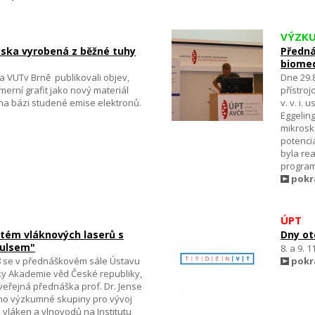
VÝZK
yska vyrobená z běžné tuhy
Předná
biome
a VUTv Brně publikovali objev,
Dne 29.
merní grafit jako nový materiál
přístro
na bázi studené emise elektronů.
v. v. i.
Eggelin
mikrosko
potenci
byla re
program
pokr
ÚPT
tém vláknových laserů s
Dny ot
pulsem"
8. a 9. 
8 se v přednáškovém sále Ústavu
pokr
iky Akademie věd České republiky,
a veřejná přednáška prof. Dr. Jense
ho výzkumné skupiny pro vývoj
 vláken a vlnovodů na Institutu