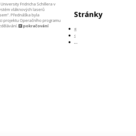
University Fridricha Schillera v
ystém vláknových laserů
Stránky
lsem”. Přednáška byla
ci projektu Operačního programu
zdělávání.
pokračování
«
‹
…