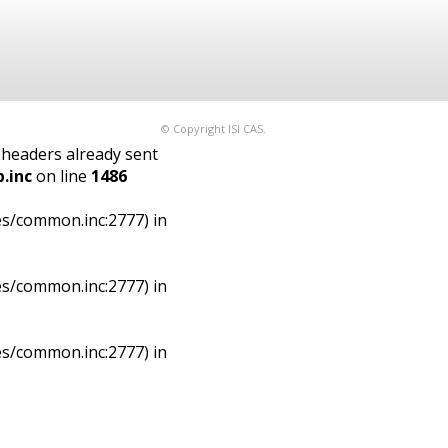
© Copyright ISI CAS.
 headers already sent
.inc
on line
1486
es/common.inc:2777) in
es/common.inc:2777) in
es/common.inc:2777) in