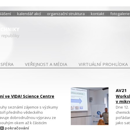
hlášení
kalendář akcí
organizační struktura
kontakt
fotogalerie
 SFÉRA
VEŘEJNOST A MÉDIA
VIRTUÁLNÍ PROHLÍDKA
AV21
ní ve VIDA! Science Centre
Works
v mik
kruhy seznámí zájemce s výzkumy
Dne 12. 
ratoří předního vědeckého
chemick
tavuje dobrodružnou výpravu ze
pořádan
 pouhým okem až k částicím
jako sat
.
pokračování