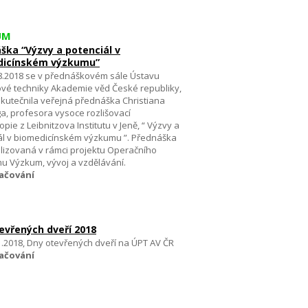
UM
ška “Výzvy a potenciál v
dicínském výzkumu”
8.2018 se v přednáškovém sále Ústavu
jové techniky Akademie věd České republiky,
 uskutečnila veřejná přednáška Christiana
ga, profesora vysoce rozlišovací
pie z Leibnitzova Institutu v Jeně, “ Výzvy a
ál v biomedicínském výzkumu ”. Přednáška
alizovaná v rámci projektu Operačního
u Výzkum, vývoj a vzdělávání.
ačování
evřených dveří 2018
11.2018, Dny otevřených dveří na ÚPT AV ČR
ačování