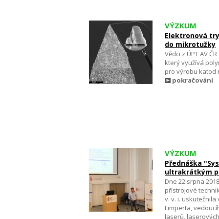
VÝZKUM
Elektronová tr
do mikrotužky
Vědci z ÚPT AV ČR 
který využívá poly
pro výrobu katod 
pokračování
VÝZKUM
Přednáška "Sys
ultrakrátkým 
Dne 22.srpna 201
přístrojové techn
v. v. i. uskutečnil
Limperta, vedoucí
laserů, laserových