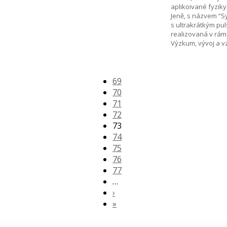
aplikoivané fyziky 
Jeně, s názvem “S
s ultrakrátkým pu
realizovaná v rám
Výzkum, vývoj a v
69
70
71
72
73
74
75
76
77
…
›
»