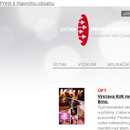
Přejít k hlavnímu obsahu
při
ÚSTAV
VÝZKUM
APLIKAČNÍ
ÚPT
Výstava KUK ny
Brno.
Čtyři tematické o
a přístroji z labo
pracoviště. Předs
světa viditelného
menším než atom