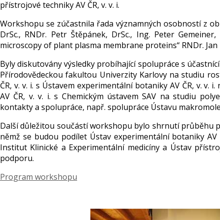
přístrojové techniky AV ČR, v. v. i.
Workshopu se zúčastnila řada významných osobností z oblas
DrSc., RNDr. Petr Štěpánek, DrSc., Ing. Peter Gemeiner
microscopy of plant plasma membrane proteins“ RNDr. Jan Pet
Byly diskutovány výsledky probíhající spolupráce s účastnícím
Přírodovědeckou fakultou Univerzity Karlovy na studiu 
ČR, v. v. i. s Ústavem experimentální botaniky AV ČR, v. v
AV ČR, v. v. i. s Chemickým ústavem SAV na studiu poly
kontakty a spolupráce, např. spolupráce Ústavu makromolekulár
Další důležitou součástí workshopu bylo shrnutí průběhu p
němž se budou podílet Ústav experimentální botaniky AV ČR,
Institut Klinické a Experimentální medicíny a Ústav příst
podporu.
Program workshopu