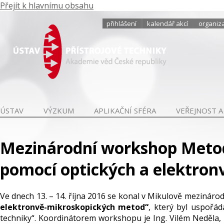
Přejít k hlavnímu obsahu
přihlášení
kalendář akcí
organiza
ÚSTAV
VÝZKUM
APLIKAČNÍ SFÉRA
VEŘEJNOST A
Mezinárodní workshop Metod
pomocí optických a elektro
Ve dnech 13. – 14. října 2016 se konal v Mikulově mezinár
elektronvě-mikroskopických metod“
, který byl uspořá
techniky“. Koordinátorem workshopu je Ing. Vilém Neděla,